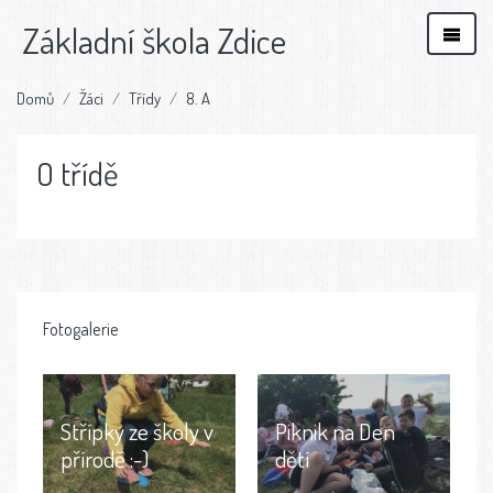
Základní škola Zdice
Domů
Žáci
Třídy
8. A
O třídě
Fotogalerie
Střípky ze školy v
Piknik na Den
přírodě :-)
dětí