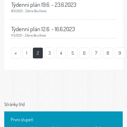
Týdenní plán 19.6. - 23.6.2023
18.6.2023 – Zdena Boušková
Týdenní plán 12.6. - 16.6.2023
11.6.2023 – Zdena Boušková
«
1
2
3
4
5
6
7
8
9
Stránky tříd
První stupeň