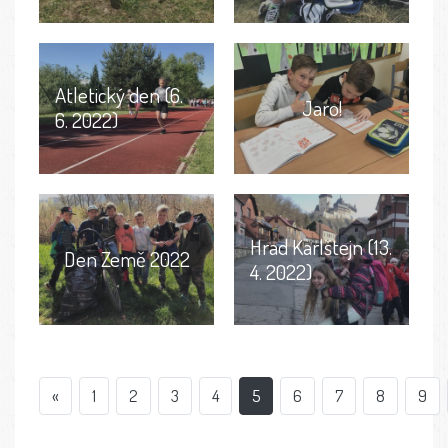
Atletický den (6.
Jaro!
6. 2022)
Hrad Karlštejn (13.
Den Země 2022
4. 2022)
«
1
2
3
4
5
6
7
8
9