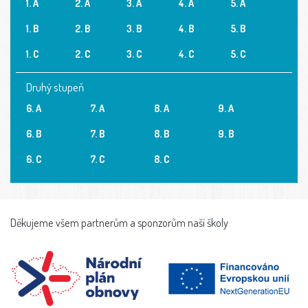
1. A
2. A
3. A
4. A
5. A
1. B
2. B
3. B
4. B
5. B
1. C
2. C
3. C
4. C
5. C
Druhý stupeň
6. A
7. A
8. A
9. A
6. B
7. B
8. B
9. B
6. C
7. C
8. C
Děkujeme všem partnerům a sponzorům naší školy