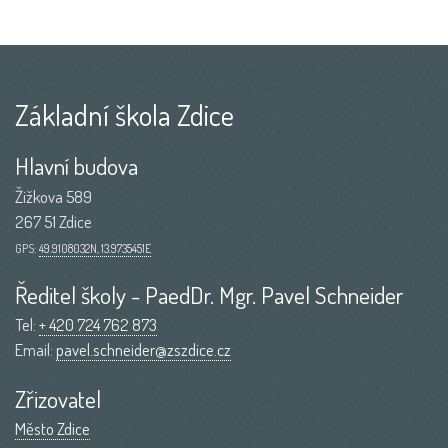
Základní škola Zdice
Hlavní budova
Žižkova 589
267 51 Zdice
GPS:
49.9108032N, 13.9735451E
Ředitel školy - PaedDr. Mgr. Pavel Schneider
Tel:
+ 420 724 762 873
Email:
pavel.schneider@zszdice.cz
Zřizovatel
Město Zdice