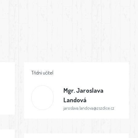
Třídní učitel
Mgr.
Jaroslava
Landová
jaroslava.landova@zszdice.cz