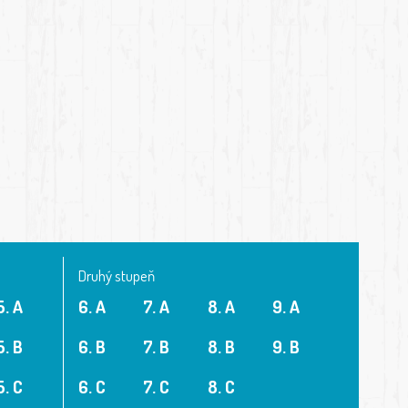
Druhý stupeň
5. A
6. A
7. A
8. A
9. A
5. B
6. B
7. B
8. B
9. B
5. C
6. C
7. C
8. C