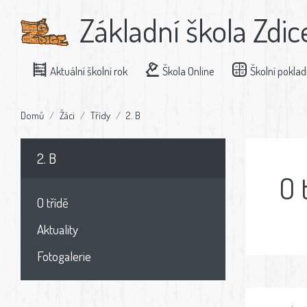
Základní škola Zdic
Aktuální školní rok
Škola Online
Školní pokla
Domů
Žáci
Třídy
2. B
2. B
O 
O třídě
Aktuality
Fotogalerie