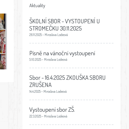
Aktuality
ŠKOLNÍ SBOR - VYSTOUPENÍ U
STROMEČKU 30.11.2025
26.11.2025 – Miroslava Lodeová
.
Písně na vánoční vystoupení
5.10.2025 – Miroslava Lodeová
Sbor - 16.4.2025 ZKOUŠKA SBORU
ZRUŠENA
14.4.2025 – Miroslava Lodeová
Vystoupení sbor ZŠ.
22.3.2025 – Miroslava Lodeová