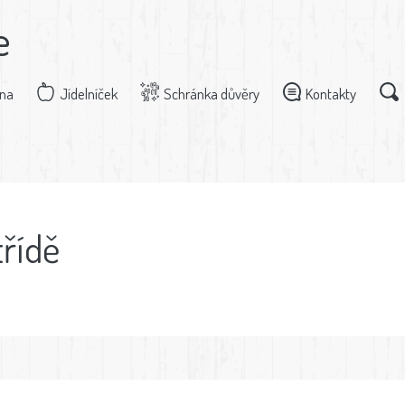
e
dna
Jídelníček
Schránka důvěry
Kontakty
třídě