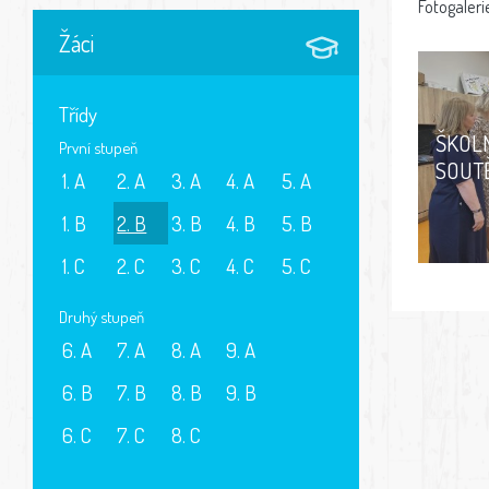
Fotogaleri
Žáci
Třídy
ŠKOLN
První stupeň
SOUT
1. A
2. A
3. A
4. A
5. A
1. B
2. B
3. B
4. B
5. B
1. C
2. C
3. C
4. C
5. C
Druhý stupeň
6. A
7. A
8. A
9. A
6. B
7. B
8. B
9. B
6. C
7. C
8. C