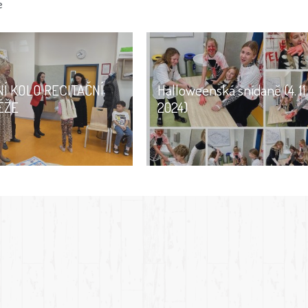
e
Í KOLO RECITAČNÍ
Halloweenská snídaně (4. 11
ĚŽE
2024)