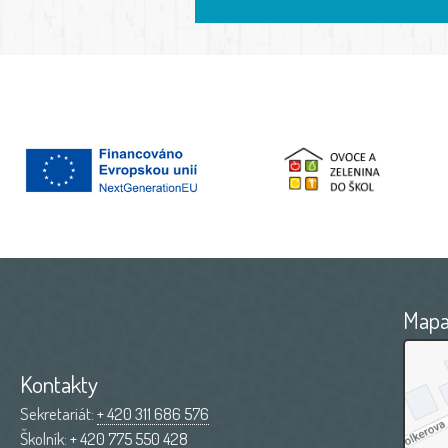
Map
Kontakty
Sekretariát:
+ 420 311 686 576
Školník:
+ 420 775 550 428