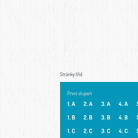
Stránky tříd
První stupeň
1. A
2. A
3. A
4. A
1. B
2. B
3. B
4. B
1. C
2. C
3. C
4. C