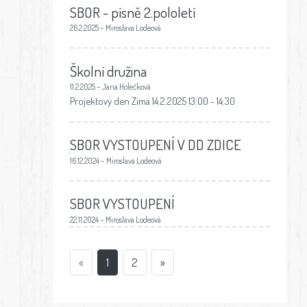
SBOR - písně 2.pololetí
26.2.2025 – Miroslava Lodeová
Školní družina
11.2.2025 – Jana Holečková
Projektový den Zima 14.2.2025 13:00 - 14:30
SBOR VYSTOUPENÍ V DD ZDICE
16.12.2024 – Miroslava Lodeová
SBOR VYSTOUPENÍ
22.11.2024 – Miroslava Lodeová
«
1
2
»