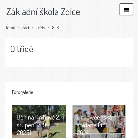
Základní škola Zdice
Domů
Žáci
Třídy
8. B
O třídě
Fotogalerie
Běh na Knihově 2.
Halloweenská
stupeň (3. 9.
snídaně (4. 11.
2025)
2024)