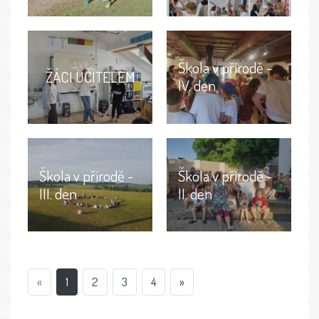
Škola v přírodě -
ŽÁCI UČITELEM
IV. den
Škola v přírodě -
Škola v přírodě -
III. den
II. den
«
1
2
3
4
»