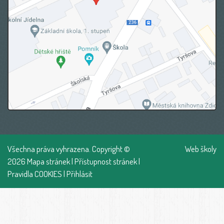
Všechna práva vyhrazena. Copyright ©
Web školy
2026
Mapa stránek
|
Přístupnost stránek
|
Pravidla COOKIES
|
Přihlásit