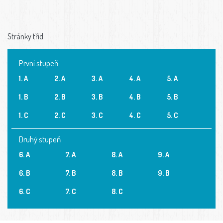
Stránky tříd
První stupeň
1. A
2. A
3. A
4. A
5. A
1. B
2. B
3. B
4. B
5. B
1. C
2. C
3. C
4. C
5. C
Druhý stupeň
6. A
7. A
8. A
9. A
6. B
7. B
8. B
9. B
6. C
7. C
8. C