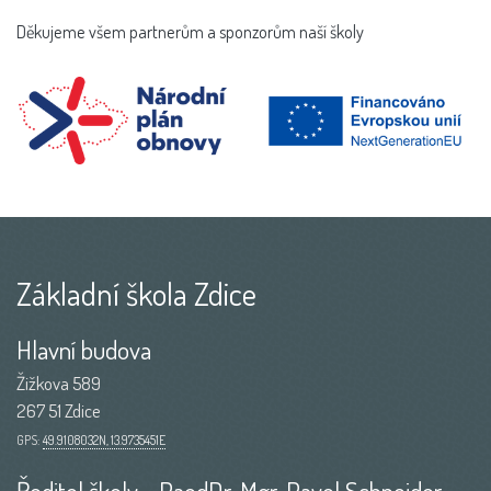
Děkujeme všem partnerům a sponzorům naší školy
Základní škola Zdice
Hlavní budova
Žižkova 589
267 51 Zdice
GPS:
49.9108032N, 13.9735451E
Ředitel školy - PaedDr. Mgr. Pavel Schneider