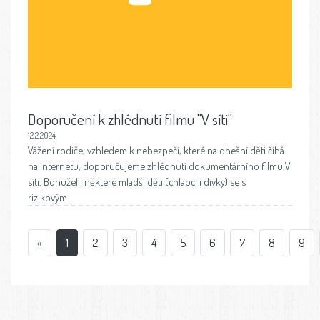
Doporučení k zhlédnutí filmu "V síti"
12.2.2024
Vážení rodiče, vzhledem k nebezpečí, které na dnešní děti číhá
na internetu, doporučujeme zhlédnutí dokumentárního filmu V
síti. Bohužel i některé mladší děti (chlapci i dívky) se s
rizikovým…
«
1
2
3
4
5
6
7
8
9