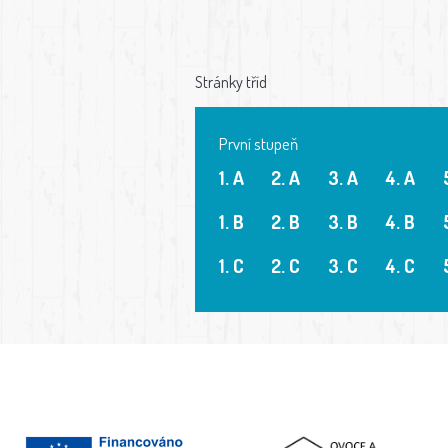
Stránky tříd
První stupeň
1. A
2. A
3. A
4. A
1. B
2. B
3. B
4. B
1. C
2. C
3. C
4. C