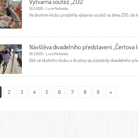
Výtvarná soutěž „ZOO“
30.3.2026 – Lucie Pavlovská
Ve školním klubu proběhla výtvarná soutěž na téma ZOO, do k
Návštěva divadelního představení „Čertova l
30.3.2026 – Lucie Pavlovská
Děti ze školního klubu a družiny se zúčastnily divadelního př
2
3
4
5
6
7
8
9
»