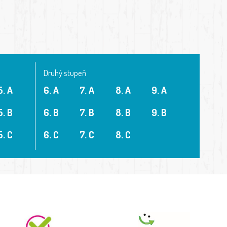
Druhý stupeň
5. A
6. A
7. A
8. A
9. A
5. B
6. B
7. B
8. B
9. B
5. C
6. C
7. C
8. C