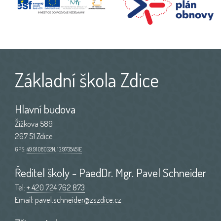
Základní škola Zdice
Hlavní budova
Žižkova 589
267 51 Zdice
GPS:
49.9108032N, 13.9735451E
Ředitel školy - PaedDr. Mgr. Pavel Schneider
Tel:
+ 420 724 762 873
Email:
pavel.schneider@zszdice.cz