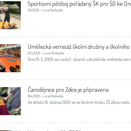
Sportovní pětiboj pořádaný ŠK pro ŠD ke Dni 
5.6.2026 – Lucie Pavlovská
Umělecká vernisáž školní družiny a školního
25.5.2026 – Lucie Pavlovská
Dne 25. 5. 2026 se v aule 2. stupně uskutečnila umělecká vern
Čarodějnice pro Zdice je připravena
18.4.2026 – Lucie Pavlovská
Ve středu 16. dubna 2026 se ve školním klubu ZŠ Zdice nesl