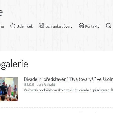
e
dna
Jídelníček
Schránka důvěry
Kontakty
galerie
Divadelní představení "Dva tovaryši" ve škol
18.6.2026 – Lucie Pavlovská
Ve čtvrtek proběhlo ve školním klubu divadelní představení Dv