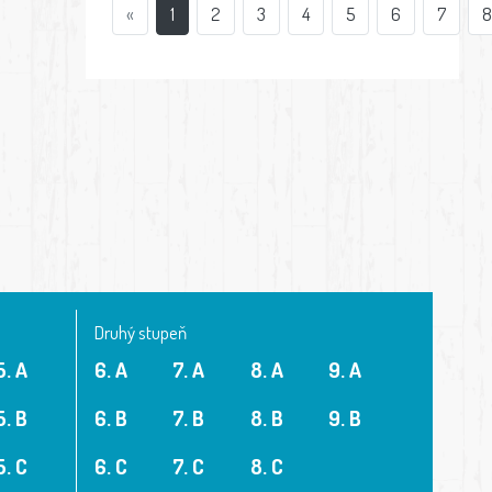
«
1
2
3
4
5
6
7
Druhý stupeň
5. A
6. A
7. A
8. A
9. A
5. B
6. B
7. B
8. B
9. B
5. C
6. C
7. C
8. C