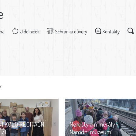
e
dna
Jídelníček
Schránka důvěry
Kontakty
e
Í KOLO RECITAČNÍ
Nerosty a minerály -
ĚŽE
Národní muzeum