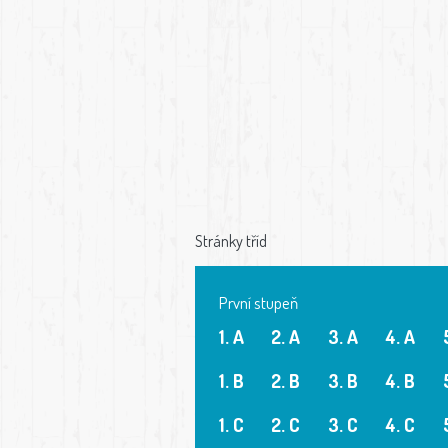
Stránky tříd
První stupeň
1. A
2. A
3. A
4. A
1. B
2. B
3. B
4. B
1. C
2. C
3. C
4. C