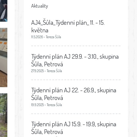
Aktuality
AJ4_Šůla_Týdenní plán_ 11. - 15.
května
11.5.2026 – Tereza Šůla
Týdenní plán AJ 29.9. - 3.10., skupina
Šůla, Petrová
27.9.2025 – Tereza Šůla
Týdenní plán AJ 22. - 26.9., skupina
Šůla, Petrová
19.9.2025 – Tereza Šůla
Týdenní plán AJ 15.9. - 19.9, skupina
Šůla, Petrová