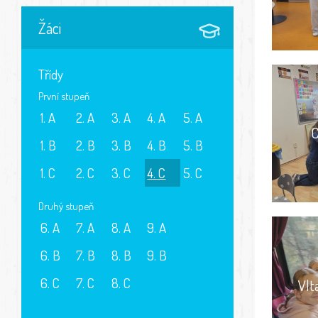
Žáci
Třídy
První stupeň
1. A
2. A
3. A
4. A
5. A
C
1. B
2. B
3. B
4. B
5. B
1. C
2. C
3. C
4. C
5. C
Druhý stupeň
6. A
7. A
8. A
9. A
6. B
7. B
8. B
9. B
6. C
7. C
8. C
Vlt