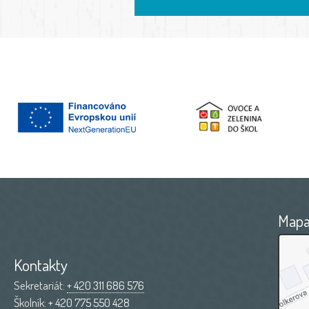
Map
Kontakty
Sekretariát:
+ 420 311 686 576
Školník:
+ 420 775 550 428