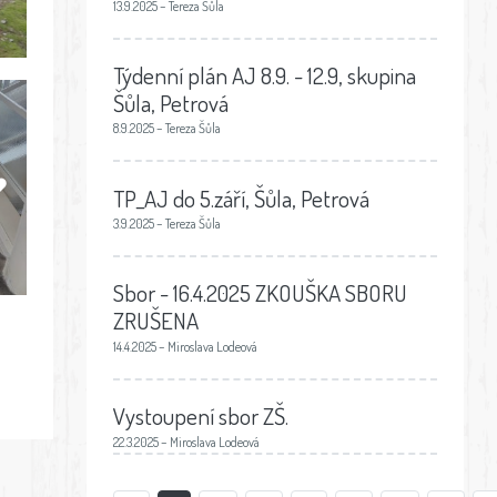
13.9.2025 – Tereza Šůla
Týdenní plán AJ 8.9. - 12.9, skupina
Šůla, Petrová
8.9.2025 – Tereza Šůla
️
TP_AJ do 5.září, Šůla, Petrová
3.9.2025 – Tereza Šůla
Sbor - 16.4.2025 ZKOUŠKA SBORU
ZRUŠENA
14.4.2025 – Miroslava Lodeová
Vystoupení sbor ZŠ.
22.3.2025 – Miroslava Lodeová