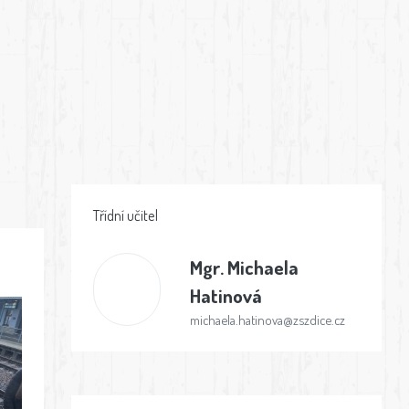
Třídní učitel
Mgr.
Michaela
Hatinová
michaela.hatinova@zszdice.cz