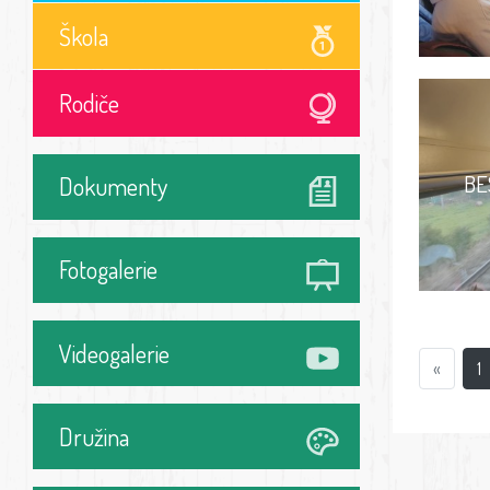
Škola
Rodiče
BE
Dokumenty
Fotogalerie
Videogalerie
«
1
Družina