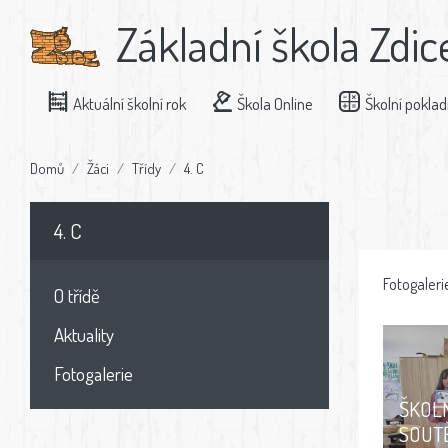
Základní škola Zdic
Aktuální školní rok
Škola Online
Školní pokla
Domů
Žáci
Třídy
4. C
4. C
Fotogaleri
O třídě
Aktuality
Fotogalerie
ŠKOLN
SOUT