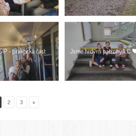
SIP - praktická část
Jsme hrdými patrony 1. C ❤
2
3
»