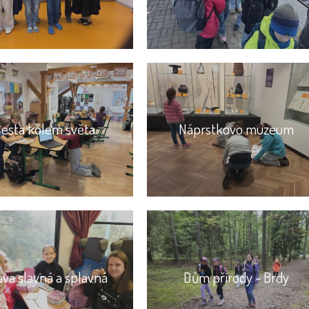
esta kolem světa
Náprstkovo muzeum
ava slavná a splavná
Dům přírody - Brdy