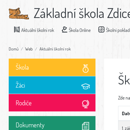
Základní škola Zdic
Aktuální školní rok
Škola Online
Školní pokla
Domů
Web
Aktuální školní rok
Škola
Šk
Žáci
Zde na
Rodiče
Da
Dokumenty
1. z