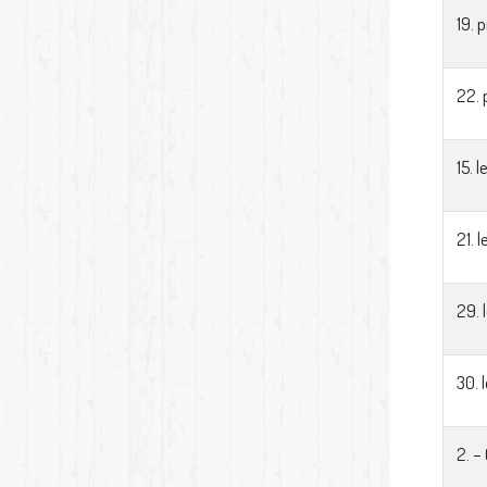
19. 
22. 
15. 
21. 
29. 
30. 
2. –