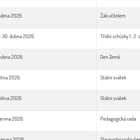
dubna 2026
Žák učitelem
– 30. dubna 2026
Třídní schůzky 1., 2.
 dubna 2026
Den Země
větna 2026
Státní svátek
větna 2026
Státní svátek
června 2026
Pedagogická rada
června 2026
Slavnostní rozloučen