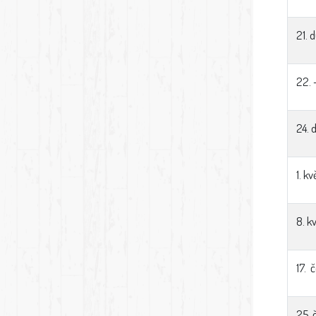
21. 
22. 
24.
1. k
8. k
17. 
25. 