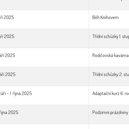
áří 2025
Běh Knihovem
áří 2025
Třídní schůzky 1. st
září 2025
Rodičovská kavárna –
září 2025
Třídní schůzky 2. st
září – 1. října 2025
Adaptační kurz 6. ro
října 2025
Podzimní prázdniny