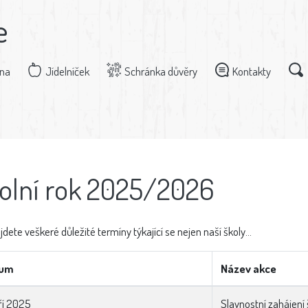
e
dna
Jídelníček
Schránka důvěry
Kontakty
olní rok 2025/2026
jdete veškeré důležité termíny týkající se nejen naší školy...
tum
Název akce
áří 2025
Slavnostní zahájení 