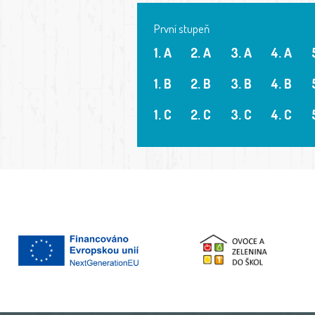
První stupeň
1. A
2. A
3. A
4. A
1. B
2. B
3. B
4. B
1. C
2. C
3. C
4. C