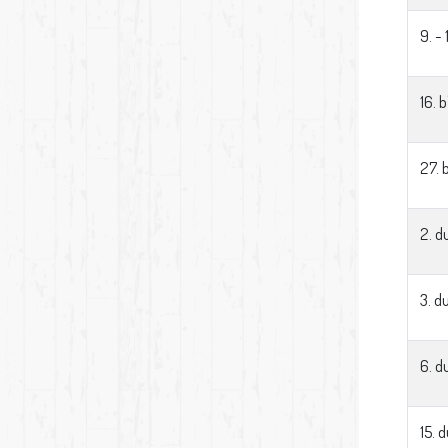
9. -
16. 
27. 
2. 
3. 
6. 
15. 