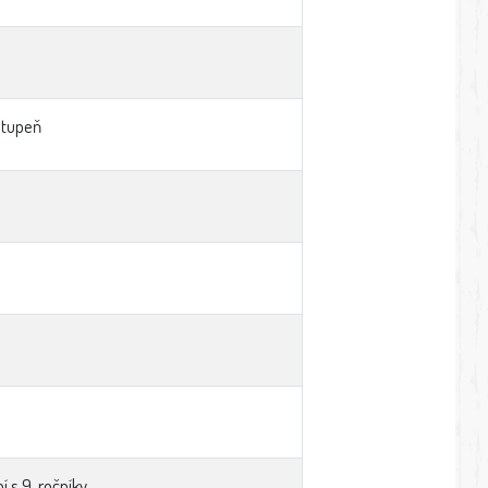
 stupeň
í s 9. ročníky