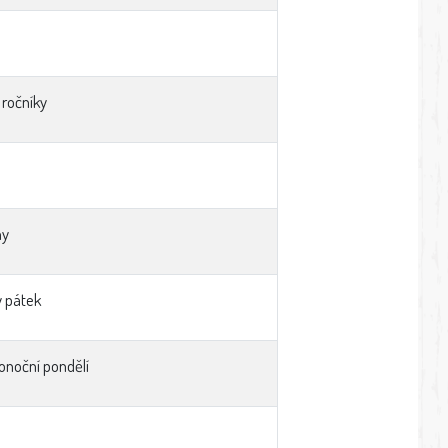
 ročníky
ny
ý pátek
konoční pondělí