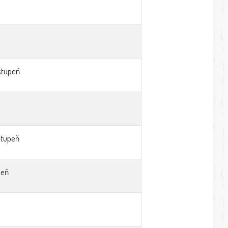
 stupeň
 stupeň
peň