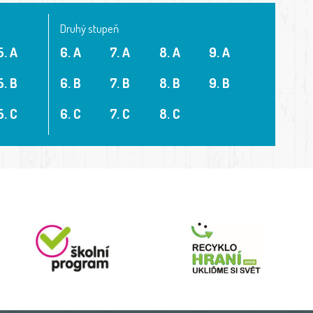
Druhý stupeň
5. A
6. A
7. A
8. A
9. A
5. B
6. B
7. B
8. B
9. B
5. C
6. C
7. C
8. C