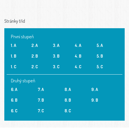
Stránky tříd
První stupeň
1. A
2. A
3. A
4. A
5. A
1. B
2. B
3. B
4. B
5. B
1. C
2. C
3. C
4. C
5. C
Druhý stupeň
6. A
7. A
8. A
9. A
6. B
7. B
8. B
9. B
6. C
7. C
8. C