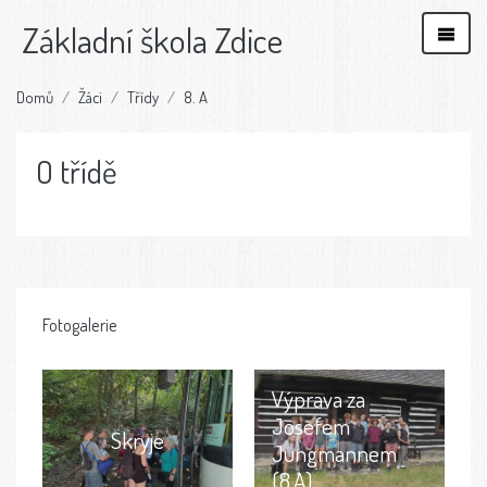
Základní škola Zdice
Domů
Žáci
Třídy
8. A
O třídě
Fotogalerie
Výprava za
Josefem
Skryje
Jungmannem
(8.A)