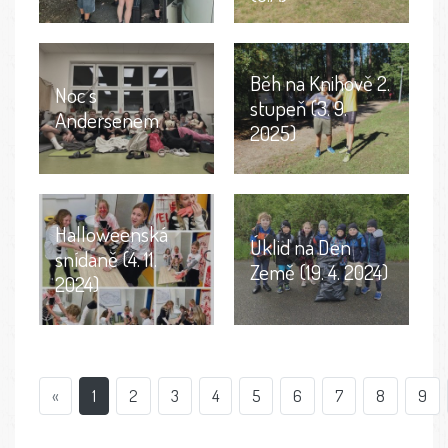
Běh na Knihově 2.
Noc s
stupeň (3. 9.
Andersenem
2025)
Halloweenská
Úklid na Den
snídaně (4. 11.
Země (19. 4. 2024)
2024)
«
1
2
3
4
5
6
7
8
9