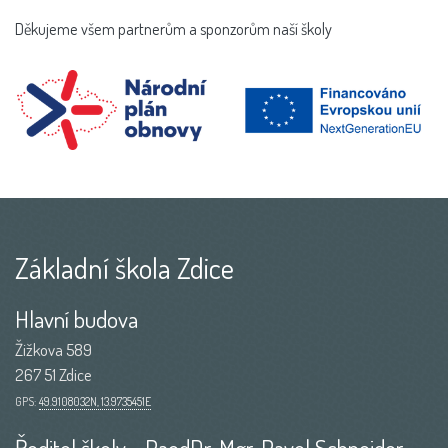
Děkujeme všem partnerům a sponzorům naší školy
Základní škola Zdice
Hlavní budova
Žižkova 589
267 51 Zdice
GPS:
49.9108032N, 13.9735451E
Ředitel školy - PaedDr. Mgr. Pavel Schneider