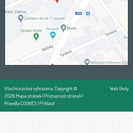
Všechna práva vyhrazena. Copyright ©
Web školy
2026
Mapa stránek
|
Přístupnost stránek
|
Pravidla COOKIES
|
Přihlásit