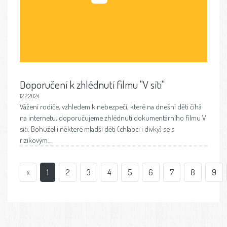
Doporučení k zhlédnutí filmu "V síti"
12.2.2024
Vážení rodiče, vzhledem k nebezpečí, které na dnešní děti číhá
na internetu, doporučujeme zhlédnutí dokumentárního filmu V
síti. Bohužel i některé mladší děti (chlapci i dívky) se s
rizikovým…
«
1
2
3
4
5
6
7
8
9