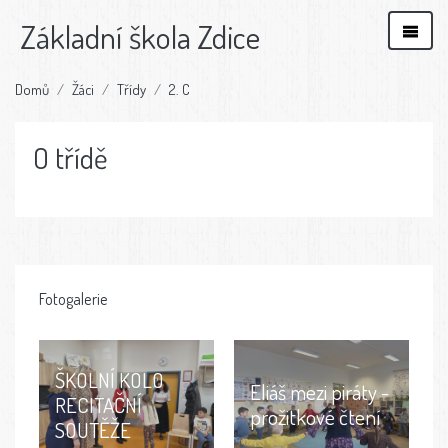
Základní škola Zdice
Domů
Žáci
Třídy
2. C
O třídě
Fotogalerie
ŠKOLNÍ KOLO
Eliáš mezi piráty -
RECITAČNÍ
prožitkové čtení
SOUTĚŽE