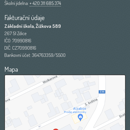
Školní jídelna:
+ 420 311 685 374
Fakturační údaje
Základní škola, Žižkova 589
267 51 Zdice
IČO: 70990816
DIČ: CZ70990816
Bankovní účet: 364763359/5500
Mapa