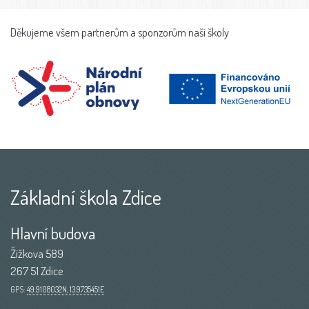
Děkujeme všem partnerům a sponzorům naší školy
Základní škola Zdice
Hlavní budova
Žižkova 589
267 51 Zdice
GPS:
49.9108032N, 13.9735451E