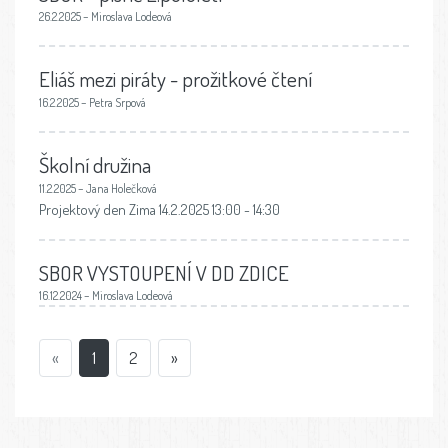
26.2.2025 – Miroslava Lodeová
Eliáš mezi piráty - prožitkové čtení
16.2.2025 – Petra Srpová
Školní družina
11.2.2025 – Jana Holečková
Projektový den Zima 14.2.2025 13:00 - 14:30
SBOR VYSTOUPENÍ V DD ZDICE
16.12.2024 – Miroslava Lodeová
«
1
2
»