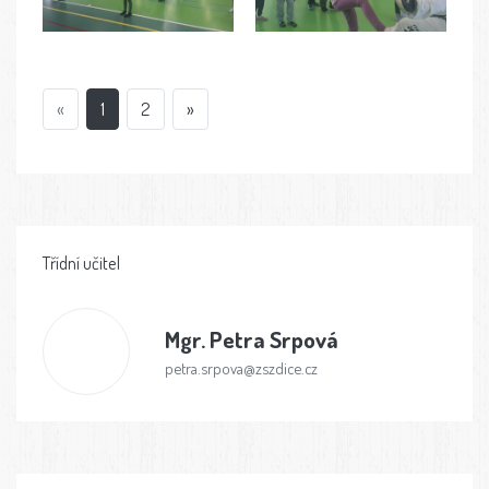
«
1
2
»
Třídní učitel
Mgr.
Petra Srpová
petra.srpova@zszdice.cz