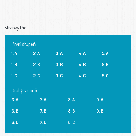
Stránky tříd
První stupeň
1. A
2. A
3. A
4. A
5. A
1. B
2. B
3. B
4. B
5. B
1. C
2. C
3. C
4. C
5. C
Druhý stupeň
6. A
7. A
8. A
9. A
6. B
7. B
8. B
9. B
6. C
7. C
8. C