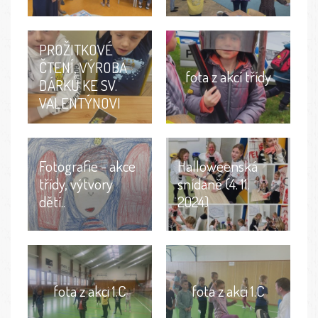
PROŽITKOVÉ
ČTENÍ, VÝROBA
fota z akcí třídy
DÁRKŮ KE SV.
VALENTÝNOVI
Fotografie - akce
Halloweenská
třídy, výtvory
snídaně (4. 11.
dětí..
2024)
fota z akci 1.C
fota z akci 1.C