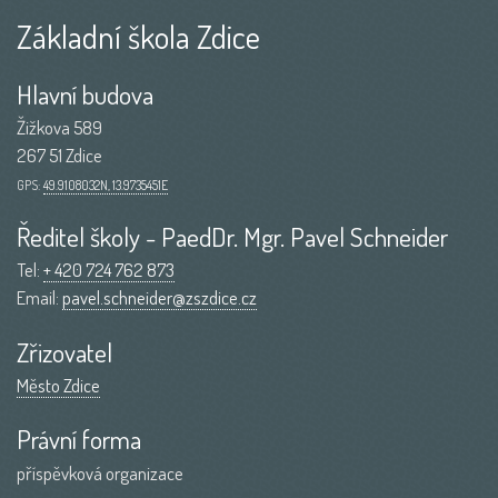
Základní škola Zdice
Hlavní budova
Žižkova 589
267 51 Zdice
GPS:
49.9108032N, 13.9735451E
Ředitel školy - PaedDr. Mgr. Pavel Schneider
Tel:
+ 420 724 762 873
Email:
pavel.schneider@zszdice.cz
Zřizovatel
Město Zdice
Právní forma
příspěvková organizace