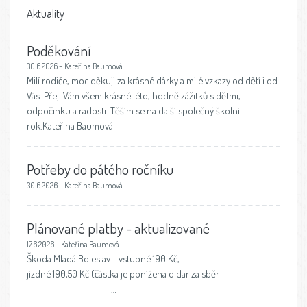
Aktuality
Poděkování
30.6.2026 – Kateřina Baumová
Milí rodiče, moc děkuji za krásné dárky a milé vzkazy od dětí i od
Vás. Přeji Vám všem krásné léto, hodně zážitků s dětmi,
odpočinku a radosti. Těším se na další společný školní
rok.Kateřina Baumová
Potřeby do pátého ročníku
30.6.2026 – Kateřina Baumová
Plánované platby - aktualizované
17.6.2026 – Kateřina Baumová
Škoda Mladá Boleslav - vstupné 190 Kč, -
jízdné 190,50 Kč (částka je ponížena o dar za sběr
…