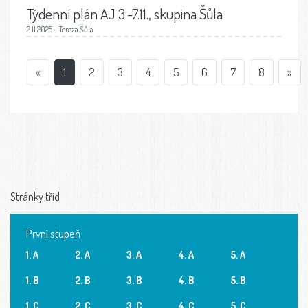
Týdenní plán AJ 3.-7.11., skupina Šůla
2.11.2025 – Tereza Šůla
«
1
2
3
4
5
6
7
8
»
Stránky tříd
První stupeň
1. A
2. A
3. A
4. A
5. A
1. B
2. B
3. B
4. B
5. B
1. C
2. C
3. C
4. C
5. C