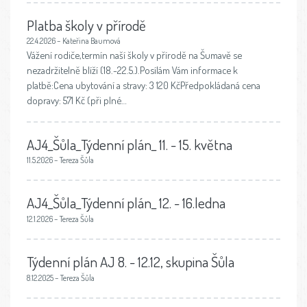
Platba školy v přírodě
22.4.2026 – Kateřina Baumová
Vážení rodiče,termín naší školy v přírodě na Šumavě se
nezadržitelně blíží (18.-22.5.).Posílám Vám informace k
platbě:Cena ubytování a stravy: 3 120 KčPředpokládaná cena
dopravy: 571 Kč (při plné…
AJ4_Šůla_Týdenní plán_ 11. - 15. května
11.5.2026 – Tereza Šůla
AJ4_Šůla_Týdenní plán_ 12. - 16.ledna
12.1.2026 – Tereza Šůla
Týdenní plán AJ 8. - 12.12, skupina Šůla
8.12.2025 – Tereza Šůla