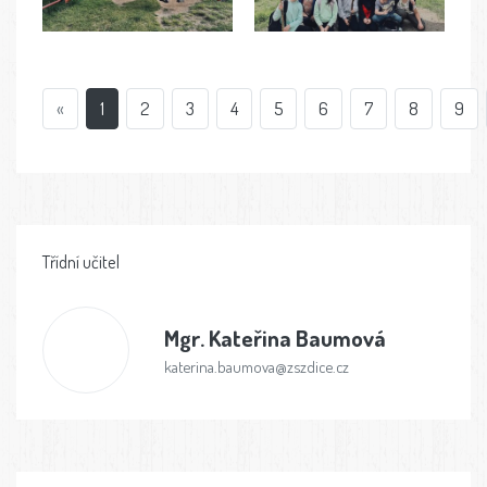
«
1
2
3
4
5
6
7
8
9
Třídní učitel
Mgr.
Kateřina Baumová
katerina.baumova@zszdice.cz