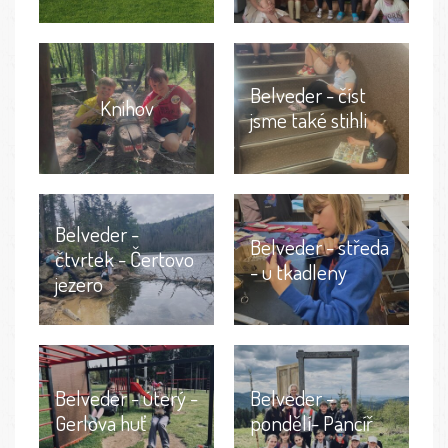
Belveder - číst
Knihov
jsme také stihli
Belveder -
Belveder - středa
čtvrtek - Čertovo
- u tkadleny
jezero
Belveder - úterý -
Belveder -
Gerlova huť
pondělí- Pancíř