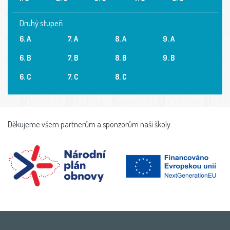
Druhý stupeň
6. A
7. A
8. A
9. A
6. B
7. B
8. B
9. B
6. C
7. C
8. C
Děkujeme všem partnerům a sponzorům naší školy