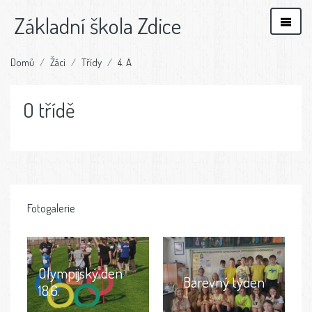
Základní škola Zdice
Domů
Žáci
Třídy
4. A
O třídě
Fotogalerie
Olympijský den
Barevný týden
18.6.