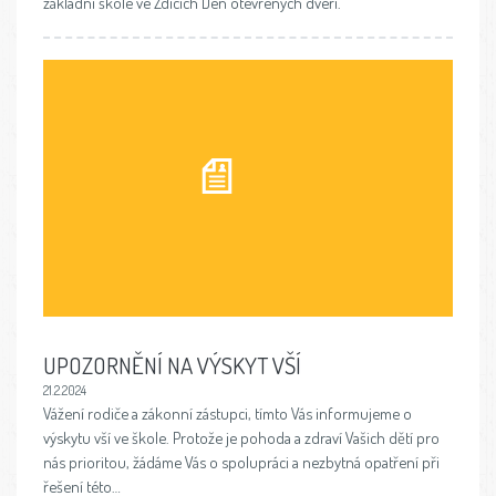
základní škole ve Zdicích Den otevřených dveří.
UPOZORNĚNÍ NA VÝSKYT VŠÍ
21.2.2024
Vážení rodiče a zákonní zástupci, tímto Vás informujeme o
výskytu vší ve škole. Protože je pohoda a zdraví Vašich dětí pro
nás prioritou, žádáme Vás o spolupráci a nezbytná opatření při
řešení této…