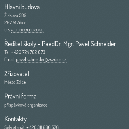
Hlavní budova
Žižkova 589
267 51 Zdice
GPS:
49.9108032N, 13.9735451E
Ředitel školy - PaedDr. Mgr. Pavel Schneider
Tel:
+ 420 724 762 873
Email:
pavel.schneider@zszdice.cz
Zřizovatel
Město Zdice
Právní forma
příspěvková organizace
Kontakty
Sekretariát:
+ 420 311 686 576