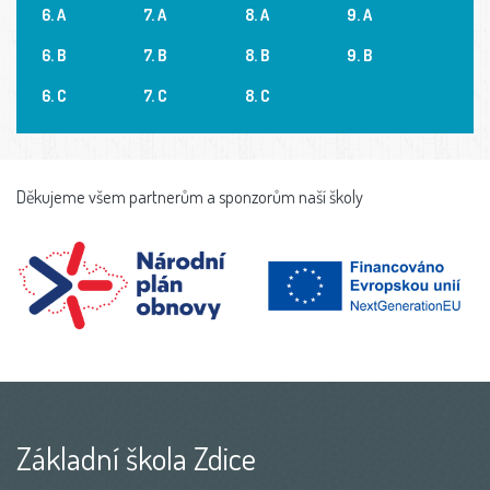
6. A
7. A
8. A
9. A
6. B
7. B
8. B
9. B
6. C
7. C
8. C
Děkujeme všem partnerům a sponzorům naší školy
Základní škola Zdice