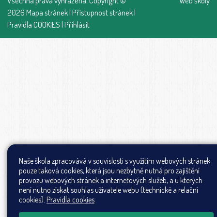
Všechna práva vyhrazena. Copyright ©
Web školy
2026
Mapa stránek
|
Přístupnost stránek
|
Pravidla COOKIES
|
Přihlásit
Naše škola zpracovává v souvislosti s využitím webových stránek
pouze taková cookies, která jsou nezbytně nutná pro zajištění
provozu webových stránek a internetových služeb, a u kterých
není nutno získat souhlas uživatele webu (technické a relační
cookies).
Pravidla cookies