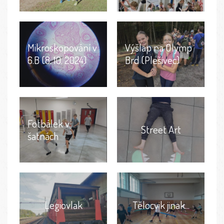
Mikroskopování v
Výšlap na Olymp
6.B (8. 10. 2024)
Brd (Plešivec)
Fotbálek v
Street Art
šatnách
Legiovlak
Tělocvik jinak...