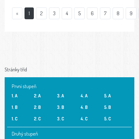
«
1
2
3
4
5
6
7
8
9
Stránky tříd
První stupeň
1. A
2. A
3. A
4. A
5. A
1. B
2. B
3. B
4. B
5. B
1. C
2. C
3. C
4. C
5. C
Druhý stupeň