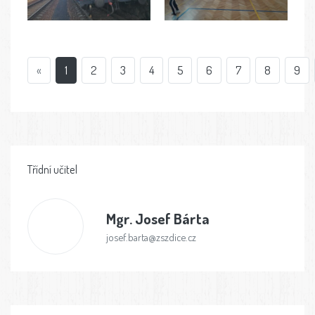
«
1
2
3
4
5
6
7
8
9
Třídní učitel
Mgr.
Josef Bárta
josef.barta@zszdice.cz