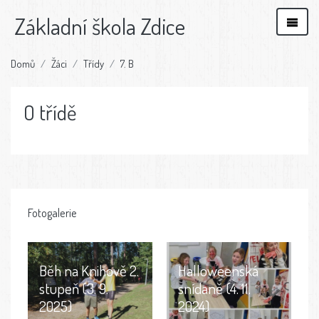
Základní škola Zdice
Domů
Žáci
Třídy
7. B
O třídě
Fotogalerie
Běh na Knihově 2.
Halloweenská
stupeň (3. 9.
snídaně (4. 11.
2025)
2024)