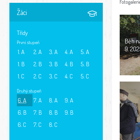
Fotogaleri
Žáci
Třídy
Běh na
První stupeň
9. 202
1. A
2. A
3. A
4. A
5. A
1. B
2. B
3. B
4. B
5. B
1. C
2. C
3. C
4. C
5. C
Druhý stupeň
6. A
7. A
8. A
9. A
6. B
7. B
8. B
9. B
6. C
7. C
8. C