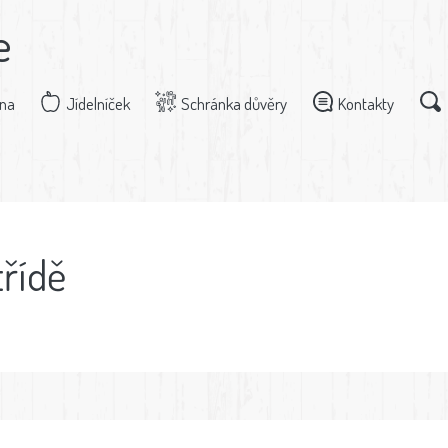
e
dna
Jídelníček
Schránka důvěry
Kontakty
třídě