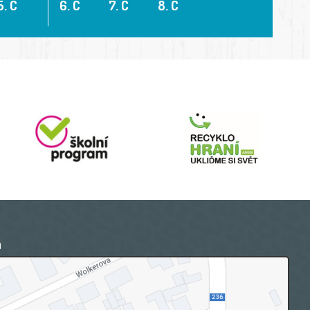
5. C
6. C
7. C
8. C
a