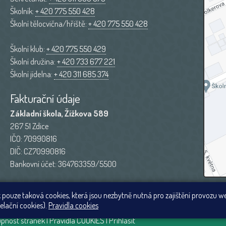
Školník:
+ 420 775 550 428
Školní tělocvična/hřiště:
+ 420 775 550 428
Školní klub:
+ 420 775 550 429
Školní družina:
+ 420 733 677 221
Školní jídelna:
+ 420 311 685 374
Fakturační údaje
Základní škola, Žižkova 589
267 51 Zdice
IČO: 70990816
DIČ: CZ70990816
Bankovní účet: 364763359/5500
 pouze taková cookies, která jsou nezbytně nutná pro zajištění provozu w
elační cookies).
Pravidla cookies
upnost stránek
|
Pravidla COOKIES
|
Přihlásit