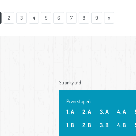
2
3
4
5
6
7
8
9
»
Stránky tříd
První stupeň
1. A
2. A
3. A
4. A
1. B
2. B
3. B
4. B