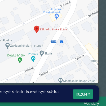
ebových stránek a internetových služeb, a
ROZUMÍM
Web školy