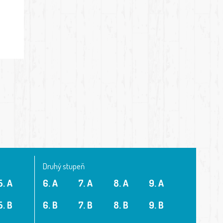
Druhý stupeň
5. A
6. A
7. A
8. A
9. A
5. B
6. B
7. B
8. B
9. B