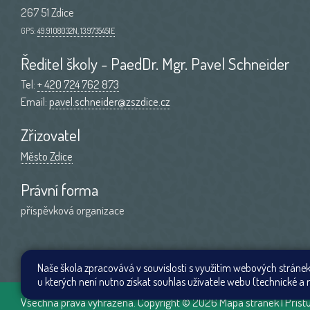
267 51 Zdice
GPS:
49.9108032N, 13.9735451E
Ředitel školy - PaedDr. Mgr. Pavel Schneider
Tel:
+ 420 724 762 873
Email:
pavel.schneider@zszdice.cz
Zřizovatel
Město Zdice
Právní forma
příspěvková organizace
Naše škola zpracovává v souvislosti s využitím webových stránek
u kterých není nutno získat souhlas uživatele webu (technické a r
Všechna práva vyhrazena. Copyright © 2026
Mapa stránek
|
Příst