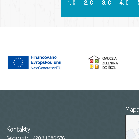
1. C
2. C
3. C
4. C
Map
Kontakty
Sekretariát:
+ 420 311 686 576