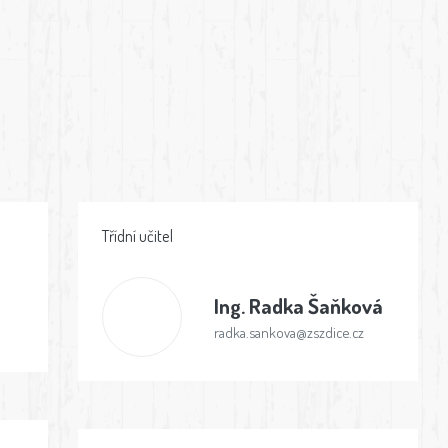
Třídní učitel
Ing.
Radka Šaňková
radka.sankova@zszdice.cz