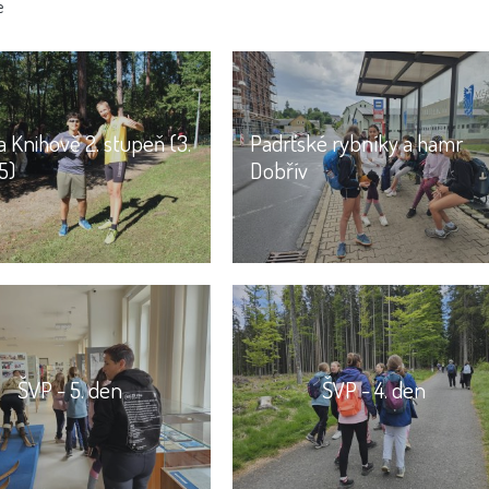
e
 Knihově 2. stupeň (3.
Padrťské rybníky a hamr
5)
Dobřív
ŠVP - 5. den
ŠVP - 4. den