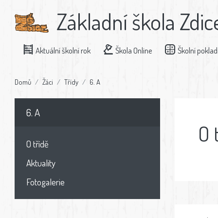
Základní škola Zdic
Aktuální školní rok
Škola Online
Školní pokla
Domů
Žáci
Třídy
6. A
6. A
O 
O třídě
Aktuality
Fotogalerie