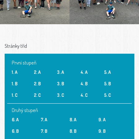
Stránky tříd
První stupeň
1. A
2. A
3. A
4. A
5. A
1. B
2. B
3. B
4. B
5. B
1. C
2. C
3. C
4. C
5. C
Druhý stupeň
6. A
7. A
8. A
9. A
6. B
7. B
8. B
9. B