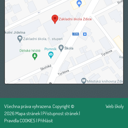
Všechna práva vyhrazena. Copyright ©
Web školy
2026
Mapa stránek
|
Přístupnost stránek
|
Pravidla COOKIES
|
Přihlásit