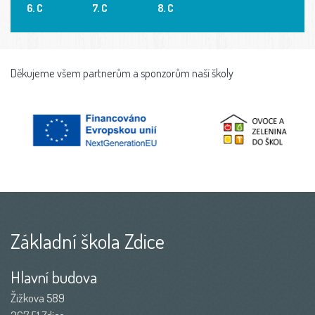
6. C
7. C
8. C
Děkujeme všem partnerům a sponzorům naší školy
Základní škola Zdice
Hlavní budova
Žižkova 589