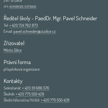
267 51 Zdice
GPS:
49.9108032N, 13.9735451E
Ředitel školy - PaedDr. Mgr. Pavel Schneider
Tel:
+ 420 724 762 873
Email:
pavel.schneider@zszdice.cz
Zřizovatel
Město Zdice
Právní forma
příspěvková organizace
Kontakty
Sekretariát:
+ 420 311 686 576
Školník:
+ 420 775 550 428
Školní tělocvična/hřiště:
+ 420 775 550 428