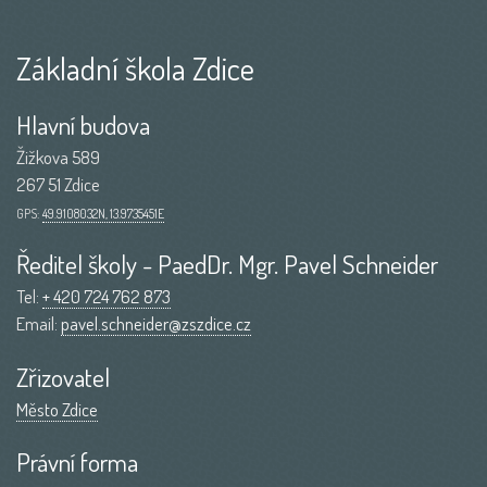
Základní škola Zdice
Hlavní budova
Žižkova 589
267 51 Zdice
GPS:
49.9108032N, 13.9735451E
Ředitel školy - PaedDr. Mgr. Pavel Schneider
Tel:
+ 420 724 762 873
Email:
pavel.schneider@zszdice.cz
Zřizovatel
Město Zdice
Právní forma