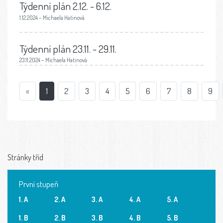
Týdenní plán 2.12. - 6.12.
1.12.2024 – Michaela Hatinová
Týdenní plán 23.11. - 29.11.
23.11.2024 – Michaela Hatinová
«
1
2
3
4
5
6
7
8
9
Stránky tříd
První stupeň
1. A
2. A
3. A
4. A
5. A
1. B
2. B
3. B
4. B
5. B