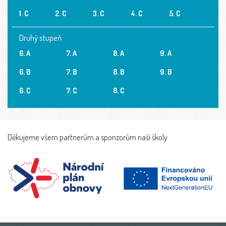
1. C
2. C
3. C
4. C
5. C
Druhý stupeň
6. A
7. A
8. A
9. A
6. B
7. B
8. B
9. B
6. C
7. C
8. C
Děkujeme všem partnerům a sponzorům naší školy