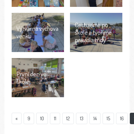
Cestujeme po
Výtvarná výchova
škole a tvoříme
venku
pravidla třídy
První den ve
škole
«
9
10
11
12
13
14
15
16