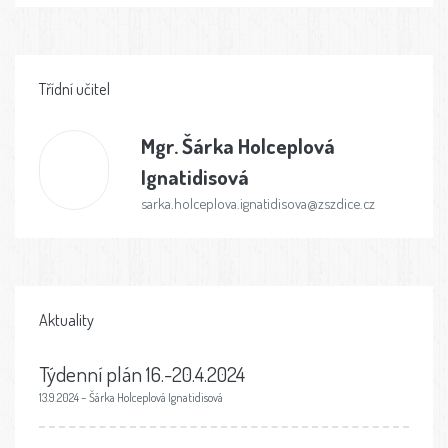
Třídní učitel
Mgr.
Šárka Holceplová
Ignatidisová
sarka.holceplova.ignatidisova@zszdice.cz
Aktuality
Týdenní plán 16.-20.4.2024
13.9.2024 – Šárka Holceplová Ignatidisová