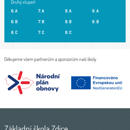
Druhý stupeň
6. A
7. A
8. A
9. A
6. B
7. B
8. B
9. B
6. C
7. C
8. C
Děkujeme všem partnerům a sponzorům naší školy
Základní škola Zdice