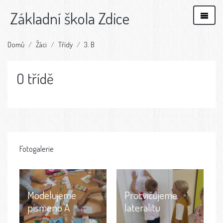
Základní škola Zdice
Domů
Žáci
Třídy
3. B
O třídě
Fotogalerie
Modelujeme
Procvičujeme
písmeno A
lateralitu