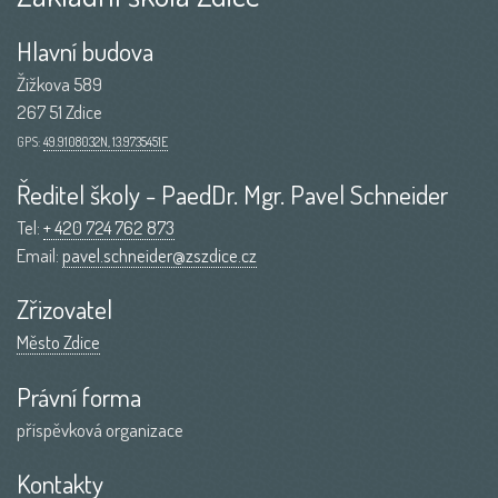
Hlavní budova
Žižkova 589
267 51 Zdice
GPS:
49.9108032N, 13.9735451E
Ředitel školy - PaedDr. Mgr. Pavel Schneider
Tel:
+ 420 724 762 873
Email:
pavel.schneider@zszdice.cz
Zřizovatel
Město Zdice
Právní forma
příspěvková organizace
Kontakty