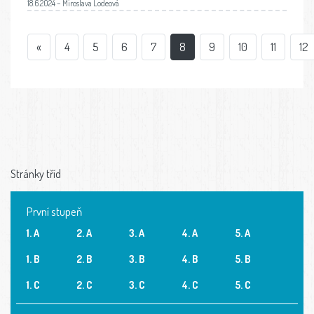
18.6.2024 – Miroslava Lodeová
«
4
5
6
7
8
9
10
11
12
Stránky tříd
První stupeň
1. A
2. A
3. A
4. A
5. A
1. B
2. B
3. B
4. B
5. B
1. C
2. C
3. C
4. C
5. C