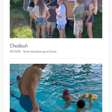
Chodouň
28.6.2026 – Šárka Holceplová Ignatidisová