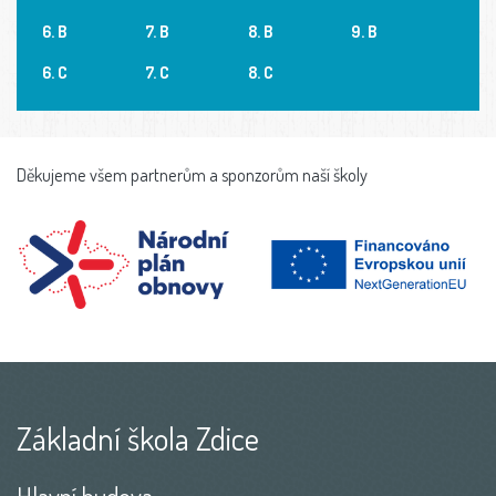
6. B
7. B
8. B
9. B
6. C
7. C
8. C
Děkujeme všem partnerům a sponzorům naší školy
Základní škola Zdice
Hlavní budova