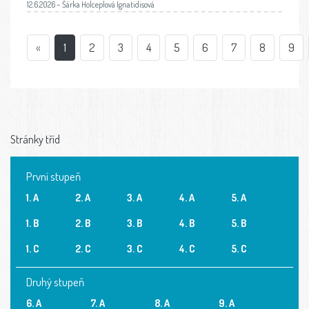
12.6.2026 – Šárka Holceplová Ignatidisová
«
1
2
3
4
5
6
7
8
9
Stránky tříd
První stupeň
1. A
2. A
3. A
4. A
5. A
1. B
2. B
3. B
4. B
5. B
1. C
2. C
3. C
4. C
5. C
Druhý stupeň
6. A
7. A
8. A
9. A