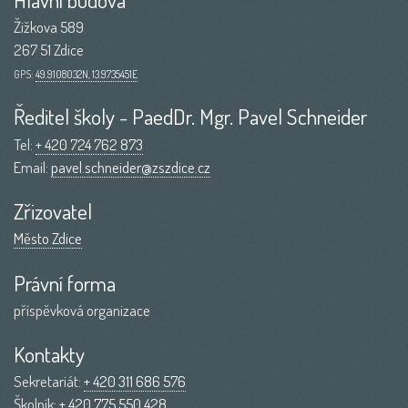
Žižkova 589
267 51 Zdice
GPS:
49.9108032N, 13.9735451E
Ředitel školy - PaedDr. Mgr. Pavel Schneider
Tel:
+ 420 724 762 873
Email:
pavel.schneider@zszdice.cz
Zřizovatel
Město Zdice
Právní forma
příspěvková organizace
Kontakty
Sekretariát:
+ 420 311 686 576
Školník:
+ 420 775 550 428