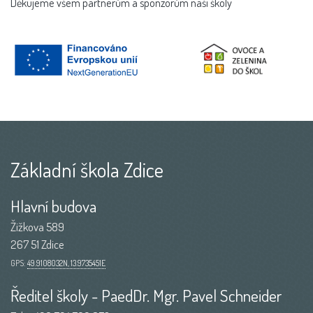
Děkujeme všem partnerům a sponzorům naší školy
Základní škola Zdice
Hlavní budova
Žižkova 589
267 51 Zdice
GPS:
49.9108032N, 13.9735451E
Ředitel školy - PaedDr. Mgr. Pavel Schneider