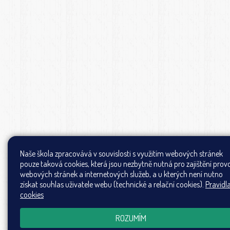
Naše škola zpracovává v souvislosti s využitím webových stránek
pouze taková cookies, která jsou nezbytně nutná pro zajištění prov
webových stránek a internetových služeb, a u kterých není nutno
získat souhlas uživatele webu (technické a relační cookies).
Pravidl
cookies
ROZUMÍM