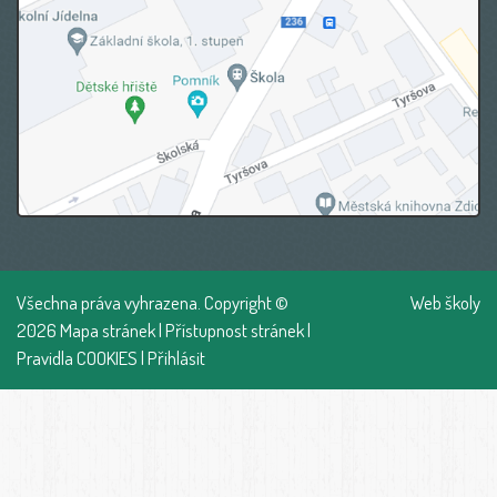
Všechna práva vyhrazena. Copyright ©
Web školy
2026
Mapa stránek
|
Přístupnost stránek
|
Pravidla COOKIES
|
Přihlásit