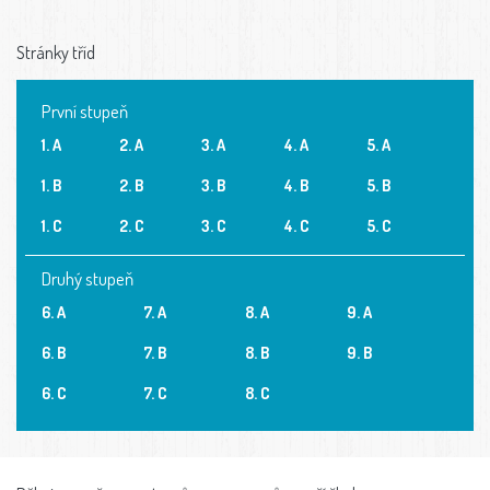
Stránky tříd
První stupeň
1. A
2. A
3. A
4. A
5. A
1. B
2. B
3. B
4. B
5. B
1. C
2. C
3. C
4. C
5. C
Druhý stupeň
6. A
7. A
8. A
9. A
6. B
7. B
8. B
9. B
6. C
7. C
8. C