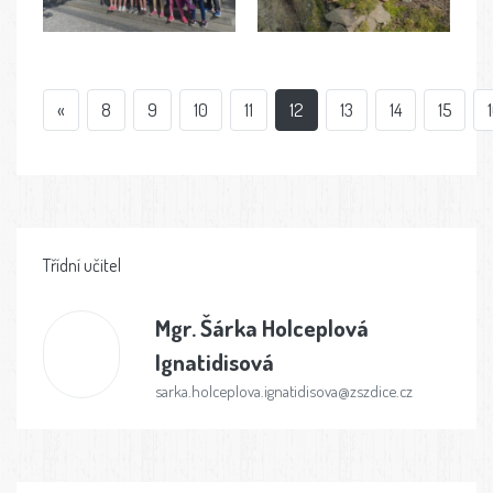
«
8
9
10
11
12
13
14
15
Třídní učitel
Mgr.
Šárka Holceplová
Ignatidisová
sarka.holceplova.ignatidisova@zszdice.cz