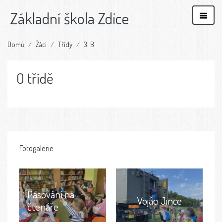
Základní škola Zdice
Domů
Žáci
Třídy
3. B
O třídě
Fotogalerie
Pasování na
Vojáci Jince
čtenáře