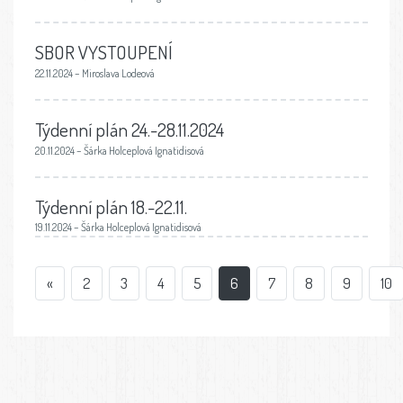
SBOR VYSTOUPENÍ
22.11.2024 – Miroslava Lodeová
Týdenní plán 24.-28.11.2024
20.11.2024 – Šárka Holceplová Ignatidisová
Týdenní plán 18.-22.11.
19.11.2024 – Šárka Holceplová Ignatidisová
«
2
3
4
5
6
7
8
9
10