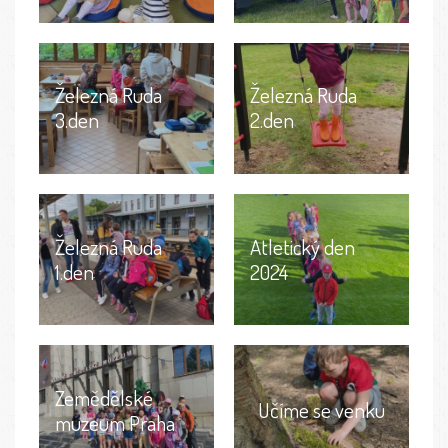
Železná Ruda
Železná Ruda
3.den
2.den
Železná Ruda
Atletický den
1.den
2024
Zemědělské
Učíme se venku
muzeum Praha