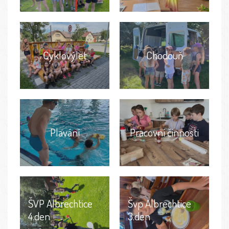
Cyklovýlet
Chodouň
Plavání
Pracovní činnosti
ŠVP Albrechtice
Švp Albrechtice
4.den
3.den