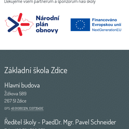
Děkujeme všem partnerům a sponzorům naší školy
Základní škola Zdice
Hlavní budova
Žižkova 589
267 51 Zdice
GPS:
49.9108032N, 13.9735451E
Ředitel školy - PaedDr. Mgr. Pavel Schneider