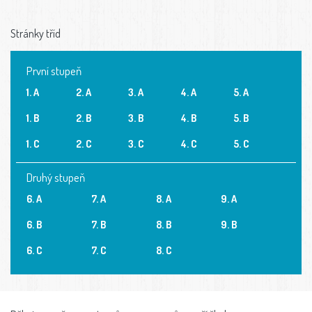
Stránky tříd
První stupeň
1. A
2. A
3. A
4. A
5. A
1. B
2. B
3. B
4. B
5. B
1. C
2. C
3. C
4. C
5. C
Druhý stupeň
6. A
7. A
8. A
9. A
6. B
7. B
8. B
9. B
6. C
7. C
8. C