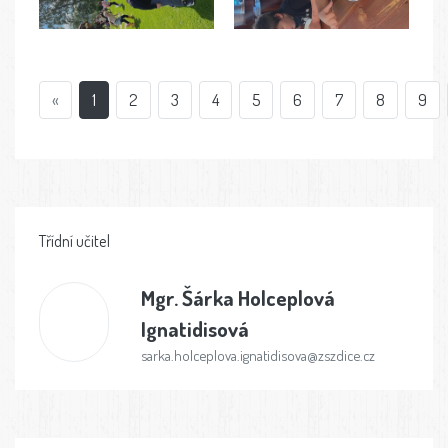
«
1
2
3
4
5
6
7
8
9
Třídní učitel
Mgr.
Šárka Holceplová
Ignatidisová
sarka.holceplova.ignatidisova@zszdice.cz