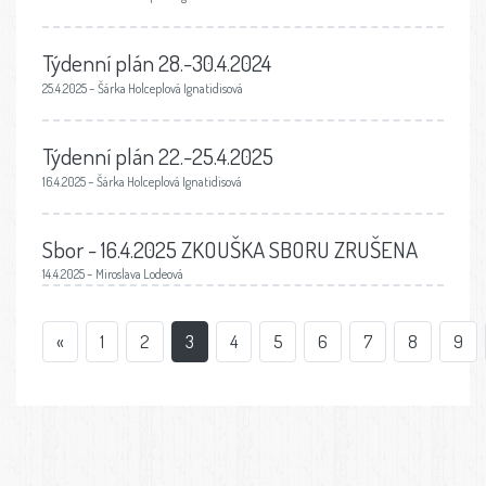
Týdenní plán 28.-30.4.2024
25.4.2025 – Šárka Holceplová Ignatidisová
Týdenní plán 22.-25.4.2025
16.4.2025 – Šárka Holceplová Ignatidisová
Sbor - 16.4.2025 ZKOUŠKA SBORU ZRUŠENA
14.4.2025 – Miroslava Lodeová
«
1
2
3
4
5
6
7
8
9