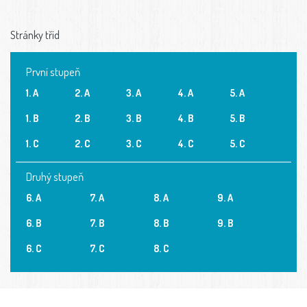
Stránky tříd
První stupeň
1. A
2. A
3. A
4. A
5. A
1. B
2. B
3. B
4. B
5. B
1. C
2. C
3. C
4. C
5. C
Druhý stupeň
6. A
7. A
8. A
9. A
6. B
7. B
8. B
9. B
6. C
7. C
8. C