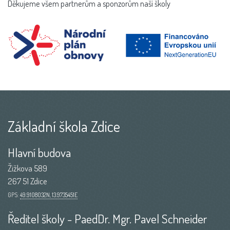
Děkujeme všem partnerům a sponzorům naší školy
Základní škola Zdice
Hlavní budova
Žižkova 589
267 51 Zdice
GPS:
49.9108032N, 13.9735451E
Ředitel školy - PaedDr. Mgr. Pavel Schneider