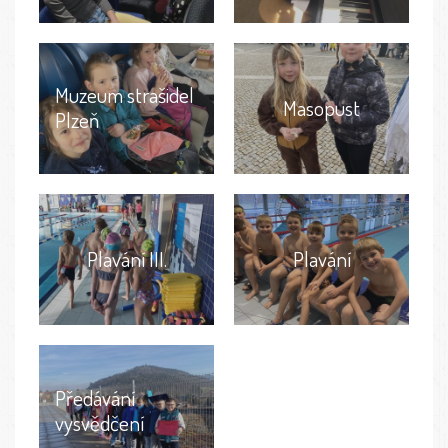
Muzeum strašidel
Masopust
Plzeň
Plavání III.
Plavání
Předávání
vysvědčení