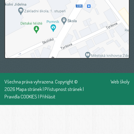
Všechna práva vyhrazena. Copyright ©
Web školy
2026
Mapa stránek
|
Přístupnost stránek
|
Pravidla COOKIES
|
Přihlásit