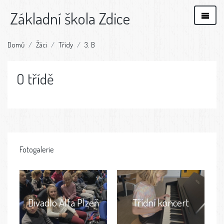
Základní škola Zdice
Domů
Žáci
Třídy
3. B
O třídě
Fotogalerie
Divadlo Alfa Plzeň
Třídní koncert