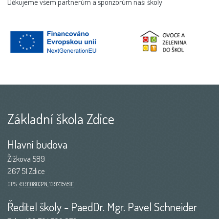
Děkujeme všem partnerům a sponzorům naší školy
Základní škola Zdice
Hlavní budova
Žižkova 589
267 51 Zdice
GPS:
49.9108032N, 13.9735451E
Ředitel školy - PaedDr. Mgr. Pavel Schneider