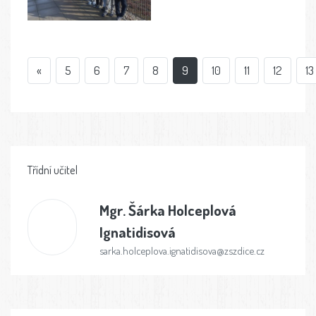
«
5
6
7
8
9
10
11
12
13
Třídní učitel
Mgr.
Šárka Holceplová
Ignatidisová
sarka.holceplova.ignatidisova@zszdice.cz