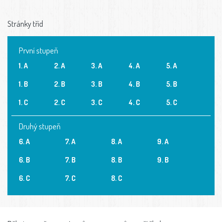
Stránky tříd
První stupeň
1. A
2. A
3. A
4. A
5. A
1. B
2. B
3. B
4. B
5. B
1. C
2. C
3. C
4. C
5. C
Druhý stupeň
6. A
7. A
8. A
9. A
6. B
7. B
8. B
9. B
6. C
7. C
8. C