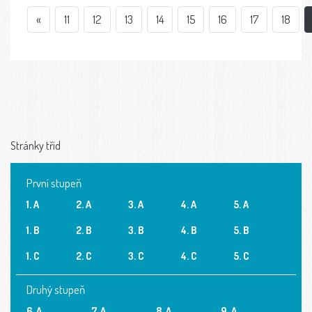
«
11
12
13
14
15
16
17
18
Stránky tříd
První stupeň
1. A
2. A
3. A
4. A
5. A
1. B
2. B
3. B
4. B
5. B
1. C
2. C
3. C
4. C
5. C
Druhý stupeň
6. A
7. A
8. A
9. A