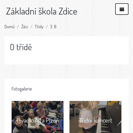
Základní škola Zdice
Domů
Žáci
Třídy
3. B
O třídě
Fotogalerie
Divadlo Alfa Plzeň
Třídní koncert