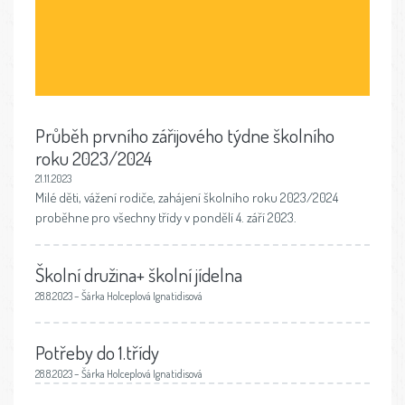
Průběh prvního zářijového týdne školního
roku 2023/2024
21.11.2023
Milé děti, vážení rodiče, zahájení školního roku 2023/2024
proběhne pro všechny třídy v pondělí 4. září 2023.
Školní družina+ školní jídelna
28.8.2023 – Šárka Holceplová Ignatidisová
Potřeby do 1.třídy
28.8.2023 – Šárka Holceplová Ignatidisová