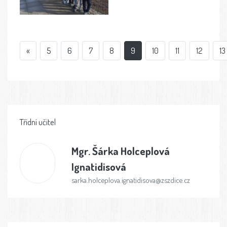
«
5
6
7
8
9
10
11
12
13
Třídní učitel
Mgr.
Šárka Holceplová
Ignatidisová
sarka.holceplova.ignatidisova@zszdice.cz