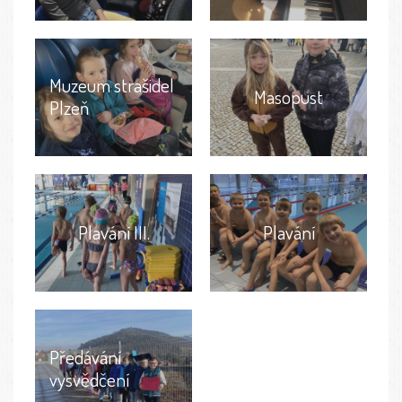
Muzeum strašidel
Masopust
Plzeň
Plavání III.
Plavání
Předávání
vysvědčení