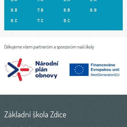
6. B
7. B
8. B
9. B
6. C
7. C
8. C
Děkujeme všem partnerům a sponzorům naší školy
Základní škola Zdice