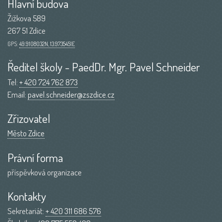
Hlavní budova
Žižkova 589
267 51 Zdice
GPS:
49.9108032N, 13.9735451E
Ředitel školy - PaedDr. Mgr. Pavel Schneider
Tel:
+ 420 724 762 873
Email:
pavel.schneider@zszdice.cz
Zřizovatel
Město Zdice
Právní forma
příspěvková organizace
Kontakty
Sekretariát:
+ 420 311 686 576