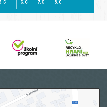
5. C
6. C
7. C
8. C
a