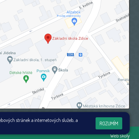
ebových stránek a internetových služeb, a
ROZUMÍM
Web školy