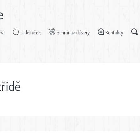
e
dna
Jídelníček
Schránka důvěry
Kontakty
třídě