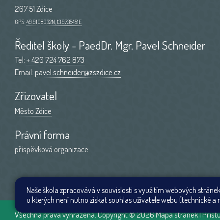
267 51 Zdice
GPS:
49.9108032N, 13.9735451E
Ředitel školy - PaedDr. Mgr. Pavel Schneider
Tel:
+ 420 724 762 873
Email:
pavel.schneider@zszdice.cz
Zřizovatel
Město Zdice
Právní forma
příspěvková organizace
Naše škola zpracovává v souvislosti s využitím webových stránek
u kterých není nutno získat souhlas uživatele webu (technické a r
Všechna práva vyhrazena. Copyright © 2026
Mapa stránek
|
Příst