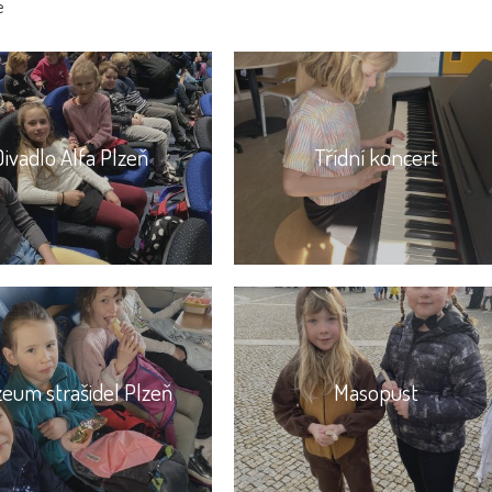
e
Divadlo Alfa Plzeň
Třídní koncert
eum strašidel Plzeň
Masopust