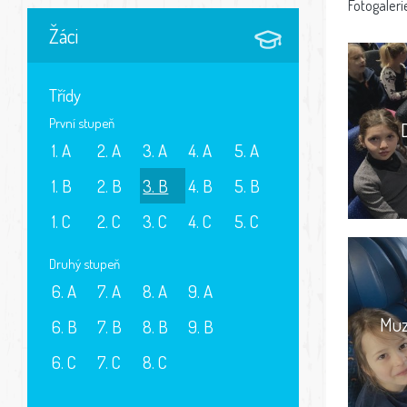
Fotogaleri
Žáci
Třídy
První stupeň
1. A
2. A
3. A
4. A
5. A
1. B
2. B
3. B
4. B
5. B
1. C
2. C
3. C
4. C
5. C
Druhý stupeň
6. A
7. A
8. A
9. A
Muz
6. B
7. B
8. B
9. B
6. C
7. C
8. C