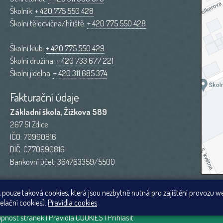
Školník:
+ 420 775 550 428
Školní tělocvična/hřiště:
+ 420 775 550 428
Školní klub:
+ 420 775 550 429
Školní družina:
+ 420 733 677 221
Školní jídelna:
+ 420 311 685 374
Fakturační údaje
Základní škola, Žižkova 589
267 51 Zdice
IČO: 70990816
DIČ: CZ70990816
Bankovní účet: 364763359/5500
 pouze taková cookies, která jsou nezbytně nutná pro zajištění provozu w
elační cookies).
Pravidla cookies
upnost stránek
|
Pravidla COOKIES
|
Přihlásit