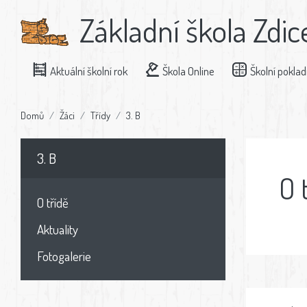
Základní škola Zdic
Aktuální školní rok
Škola Online
Školní pokla
Domů
Žáci
Třídy
3. B
3. B
O 
O třídě
Aktuality
Fotogalerie