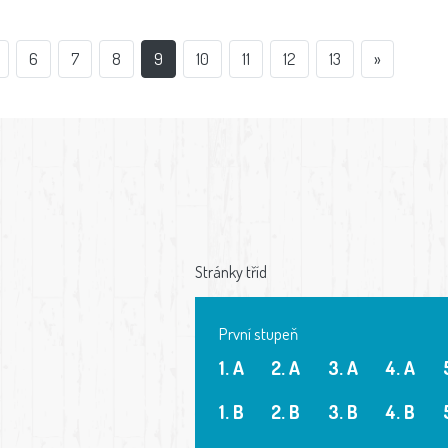
6
7
8
9
10
11
12
13
»
Stránky tříd
První stupeň
1. A
2. A
3. A
4. A
1. B
2. B
3. B
4. B