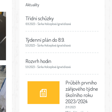
Aktuality
Třídní schůzky
6.9.2023 – Šárka Holceplová Ignatidisová
Týdenní plán do 8.9.
5.9.2023 – Šárka Holceplová Ignatidisová
Rozvrh hodin
5.9.2023 – Šárka Holceplová Ignatidisová
Průběh prvního
zářijového týdne
školního roku
2023/2024
21.11.2023