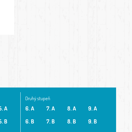
Druhý stupeň
5. A
6. A
7. A
8. A
9. A
5. B
6. B
7. B
8. B
9. B