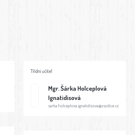
Třídní učitel
Mgr.
Šárka Holceplová
Ignatidisová
sarka.holceplova.ignatidisova@zszdice.cz