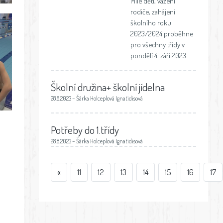
Milé děti, vážení
rodiče, zahájení
školního roku
2023/2024 proběhne
pro všechny třídy v
pondělí 4. září 2023.
Školní družina+ školní jídelna
28.8.2023 – Šárka Holceplová Ignatidisová
Potřeby do 1.třídy
28.8.2023 – Šárka Holceplová Ignatidisová
«
11
12
13
14
15
16
17