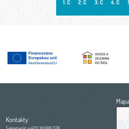
1. C
2. C
3. C
4. C
Map
Kontakty
Sekretariát:
+ 420 311 686 576