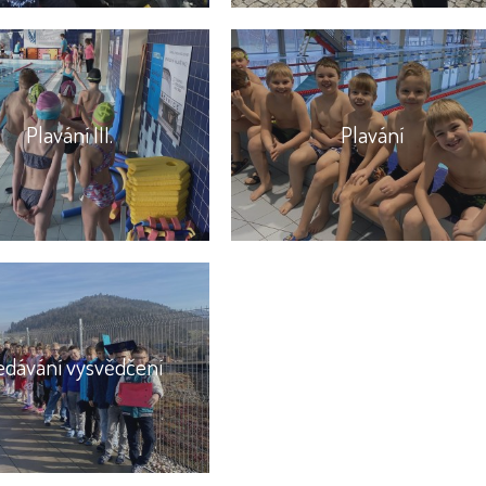
Plavání III.
Plavání
edávání vysvědčení