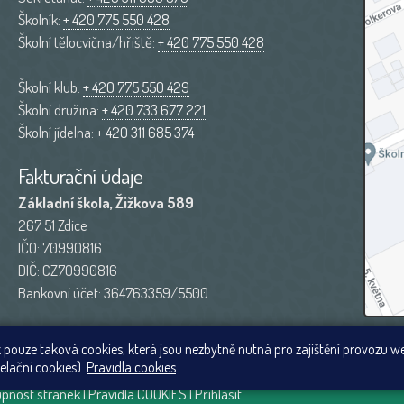
Školník:
+ 420 775 550 428
Školní tělocvična/hřiště:
+ 420 775 550 428
Školní klub:
+ 420 775 550 429
Školní družina:
+ 420 733 677 221
Školní jídelna:
+ 420 311 685 374
Fakturační údaje
Základní škola, Žižkova 589
267 51 Zdice
IČO: 70990816
DIČ: CZ70990816
Bankovní účet: 364763359/5500
 pouze taková cookies, která jsou nezbytně nutná pro zajištění provozu w
elační cookies).
Pravidla cookies
upnost stránek
|
Pravidla COOKIES
|
Přihlásit