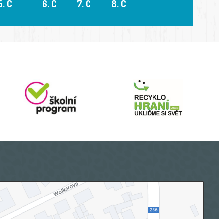
5. C
6. C
7. C
8. C
a