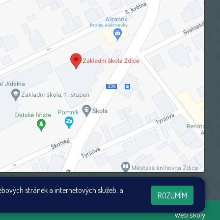
ebových stránek a internetových služeb, a
ROZUMÍM
Web školy