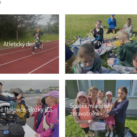
e
Atletický den
Piknik
Soutěž mladého
tě Hořovice-složky IZS
zdravotníka