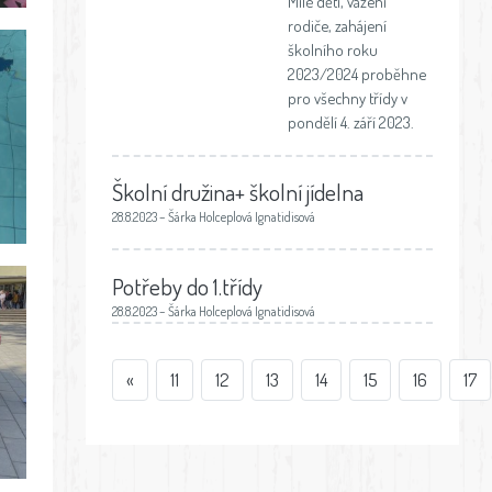
Milé děti, vážení
rodiče, zahájení
školního roku
2023/2024 proběhne
pro všechny třídy v
pondělí 4. září 2023.
Školní družina+ školní jídelna
28.8.2023 – Šárka Holceplová Ignatidisová
Potřeby do 1.třídy
28.8.2023 – Šárka Holceplová Ignatidisová
«
11
12
13
14
15
16
17