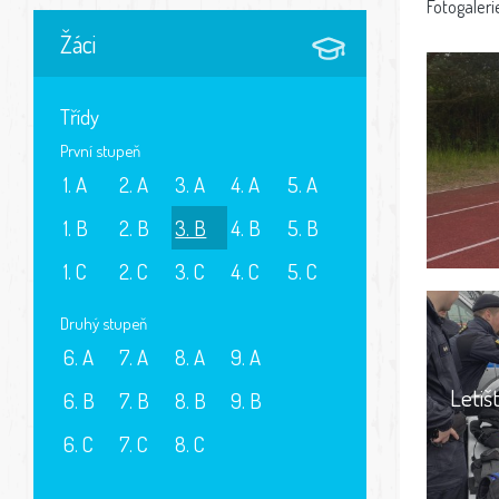
Fotogaleri
Žáci
Třídy
První stupeň
1. A
2. A
3. A
4. A
5. A
1. B
2. B
3. B
4. B
5. B
1. C
2. C
3. C
4. C
5. C
Druhý stupeň
6. A
7. A
8. A
9. A
Letiš
6. B
7. B
8. B
9. B
6. C
7. C
8. C