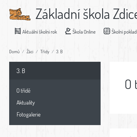
Základní škola Zdic
Aktuální školní rok
Škola Online
Školní pokla
Domů
Žáci
Třídy
3. B
3. B
O 
O třídě
Aktuality
Fotogalerie