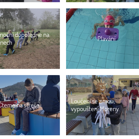
onoční dopoledne na
Plavání
nech
Loučení se zimou,
Čteme na střeše..
vypouštení Moreny.