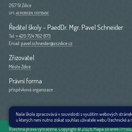
267 51 Zdice
GPS:
49.9108032N, 13.9735451E
Ředitel školy - PaedDr. Mgr. Pavel Schneider
Tel:
+ 420 724 762 873
Email:
pavel.schneider@zszdice.cz
Zřizovatel
Město Zdice
Právní forma
příspěvková organizace
Naše škola zpracovává v souvislosti s využitím webových stránek
u kterých není nutno získat souhlas uživatele webu (technické a r
Všechna práva vyhrazena. Copyright © 2026
Mapa stránek
|
Příst