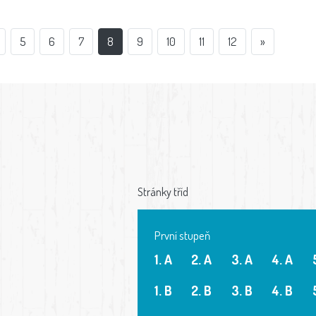
5
6
7
8
9
10
11
12
»
Stránky tříd
První stupeň
1. A
2. A
3. A
4. A
1. B
2. B
3. B
4. B