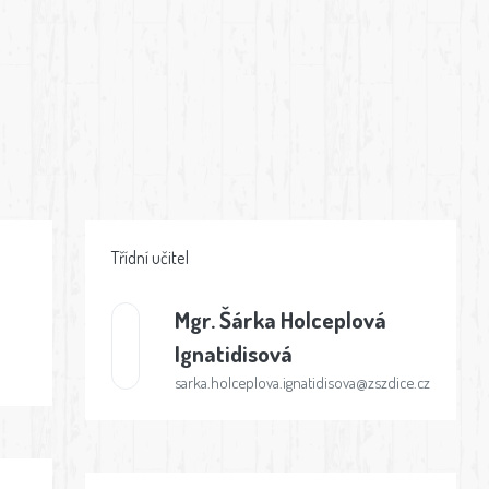
Třídní učitel
Mgr.
Šárka Holceplová
Ignatidisová
sarka.holceplova.ignatidisova@zszdice.cz