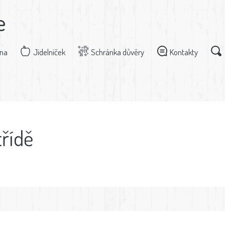
e
dna
Jídelníček
Schránka důvěry
Kontakty
třídě