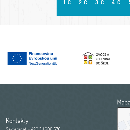
1. C
2. C
3. C
4. C
Map
Kontakty
Sekretariát:
+ 420 311 686 576