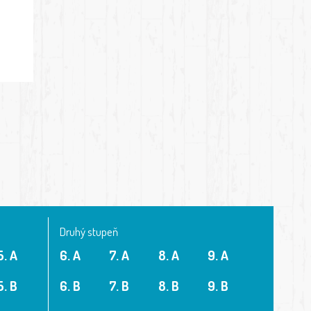
Druhý stupeň
5. A
6. A
7. A
8. A
9. A
5. B
6. B
7. B
8. B
9. B