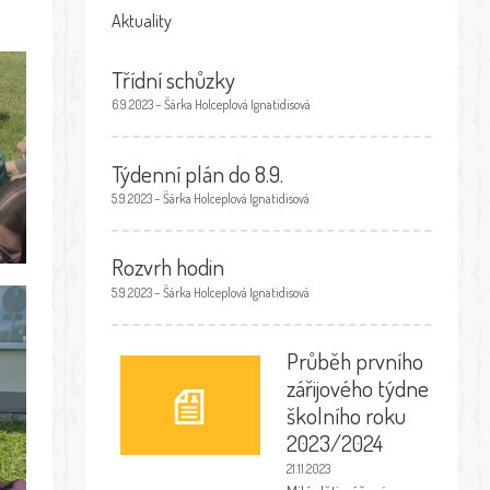
Aktuality
Třídní schůzky
6.9.2023 – Šárka Holceplová Ignatidisová
Týdenní plán do 8.9.
5.9.2023 – Šárka Holceplová Ignatidisová
Rozvrh hodin
5.9.2023 – Šárka Holceplová Ignatidisová
Průběh prvního
zářijového týdne
školního roku
2023/2024
21.11.2023