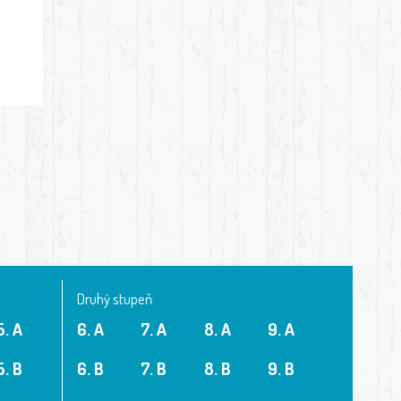
Druhý stupeň
5. A
6. A
7. A
8. A
9. A
5. B
6. B
7. B
8. B
9. B