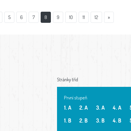
5
6
7
8
9
10
11
12
»
Stránky tříd
První stupeň
1. A
2. A
3. A
4. A
1. B
2. B
3. B
4. B