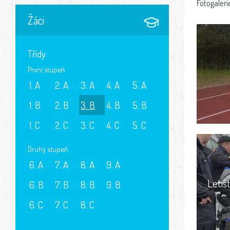
Fotogaleri
Žáci
Třídy
První stupeň
1. A
2. A
3. A
4. A
5. A
1. B
2. B
3. B
4. B
5. B
1. C
2. C
3. C
4. C
5. C
Druhý stupeň
6. A
7. A
8. A
9. A
Letiš
6. B
7. B
8. B
9. B
6. C
7. C
8. C