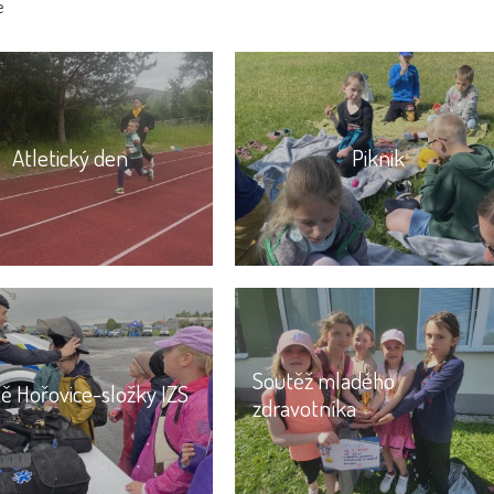
e
Atletický den
Piknik
Soutěž mladého
tě Hořovice-složky IZS
zdravotníka