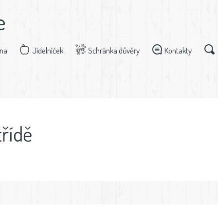
e
dna
Jídelníček
Schránka důvěry
Kontakty
třídě