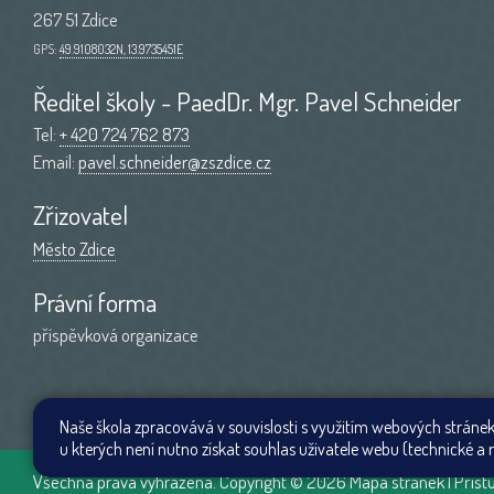
267 51 Zdice
GPS:
49.9108032N, 13.9735451E
Ředitel školy - PaedDr. Mgr. Pavel Schneider
Tel:
+ 420 724 762 873
Email:
pavel.schneider@zszdice.cz
Zřizovatel
Město Zdice
Právní forma
příspěvková organizace
Naše škola zpracovává v souvislosti s využitím webových stránek
u kterých není nutno získat souhlas uživatele webu (technické a r
Všechna práva vyhrazena. Copyright © 2026
Mapa stránek
|
Příst