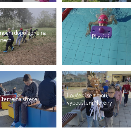
onoční dopoledne na
Plavání
nech
Loučení se zimou,
Čteme na střeše..
vypouštení Moreny.