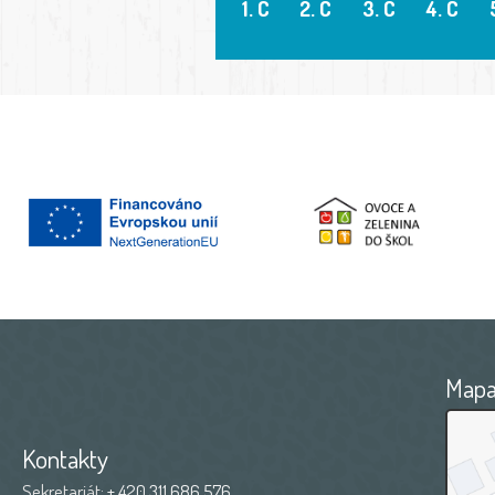
1. C
2. C
3. C
4. C
Map
Kontakty
Sekretariát:
+ 420 311 686 576