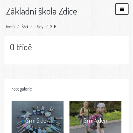
Základní škola Zdice
Domů
Žáci
Třídy
3. B
O třídě
Fotogalerie
Srní 5.den
Srní 4.den