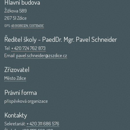
Hlavní budova
Žižkova 589
267 51 Zdice
GPS:
49.9108032N, 13.9735451E
Ředitel školy - PaedDr. Mgr. Pavel Schneider
Tel:
+ 420 724 762 873
Email:
pavel.schneider@zszdice.cz
Zřizovatel
Město Zdice
Právní forma
příspěvková organizace
Kontakty
Sekretariát:
+ 420 311 686 576