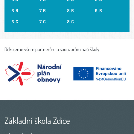
6. B
7. B
8. B
9. B
6. C
7. C
8. C
Děkujeme všem partnerům a sponzorům naší školy
Základní škola Zdice