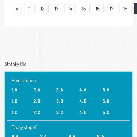
«
11
12
13
14
15
16
17
18
Stránky tříd
První stupeň
1. A
2. A
3. A
4. A
5. A
1. B
2. B
3. B
4. B
5. B
1. C
2. C
3. C
4. C
5. C
Druhý stupeň
6. A
7. A
8. A
9. A