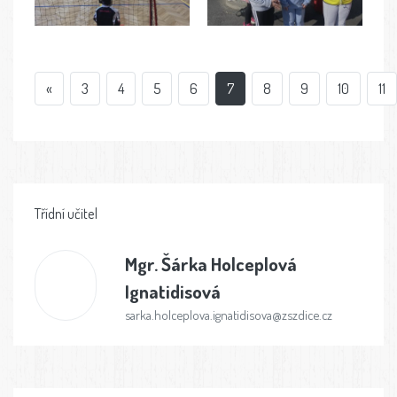
«
3
4
5
6
7
8
9
10
11
Třídní učitel
Mgr.
Šárka Holceplová
Ignatidisová
sarka.holceplova.ignatidisova@zszdice.cz