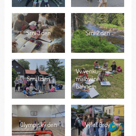
Srní 3.den
Srní 2.den
Vv venku-
Srní 1.den
malování
bahnem
Olympijský den
Výlet Brdy