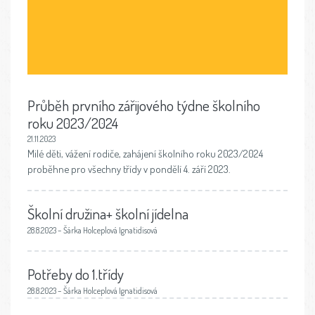
Průběh prvního zářijového týdne školního
roku 2023/2024
21.11.2023
Milé děti, vážení rodiče, zahájení školního roku 2023/2024
proběhne pro všechny třídy v pondělí 4. září 2023.
Školní družina+ školní jídelna
28.8.2023 – Šárka Holceplová Ignatidisová
Potřeby do 1.třídy
28.8.2023 – Šárka Holceplová Ignatidisová