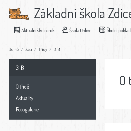
Základní škola Zdic
Aktuální školní rok
Škola Online
Školní pokla
Domů
Žáci
Třídy
3. B
3. B
O 
O třídě
Aktuality
Fotogalerie