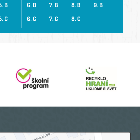
5. B
6. B
7. B
8. B
9. B
5. C
6. C
7. C
8. C
a