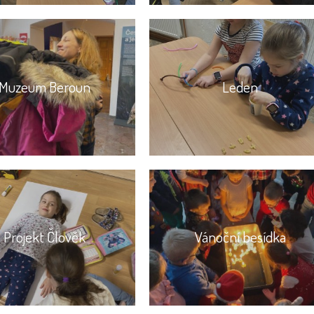
Muzeum Beroun
Leden
Projekt Člověk
Vánoční besídka