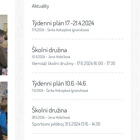
Aktuality
Týdenní plán 17.-21.4.2024
17.6.2024 – Šárka Holceplová Ignatidisová
Školní družina
10.6.2024 – Jana Holečková
Vernisáž školní družiny - 17.6.2024 16:00 - 17:30
Týdenní plán 10.6.-14.6.
7.6.2024 – Šárka Holceplová Ignatidisová
Školní družina
28.5.2024 – Jana Holečková
Sportovní pětiboj 31.5.2024 13:15 - 14:30