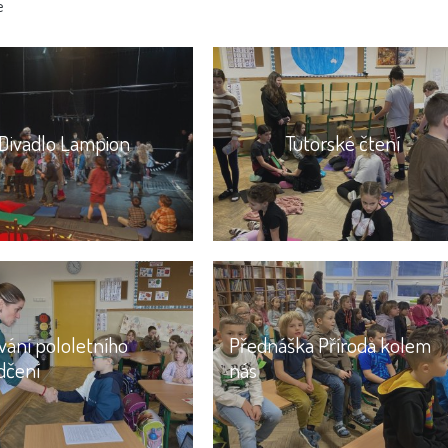
e
Divadlo Lampion
Tutorské čtení
vání pololetního
Přednáška Příroda kolem
dčení
nás