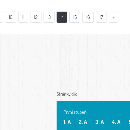
10
11
12
13
14
15
16
17
»
Stránky tříd
První stupeň
1. A
2. A
3. A
4. A