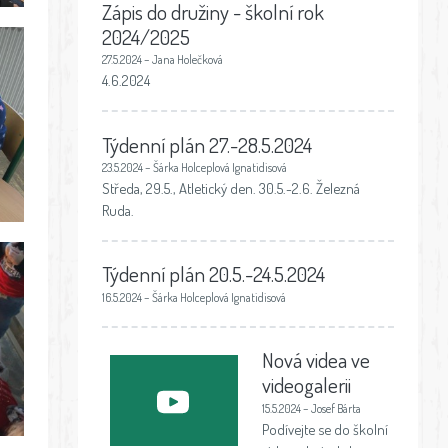
Zápis do družiny - školní rok
2024/2025
27.5.2024 – Jana Holečková
4.6.2024
Týdenní plán 27.-28.5.2024
23.5.2024 – Šárka Holceplová Ignatidisová
Středa, 29.5., Atletický den. 30.5.-2.6. Železná
Ruda.
Týdenní plán 20.5.-24.5.2024
16.5.2024 – Šárka Holceplová Ignatidisová
Nová videa ve
videogalerii
15.5.2024 – Josef Bárta
Podívejte se do školní