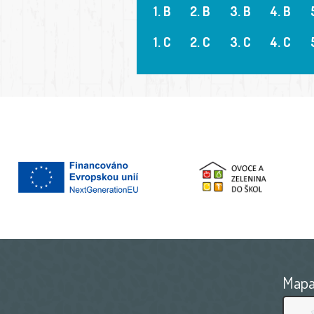
1. B
2. B
3. B
4. B
1. C
2. C
3. C
4. C
Map