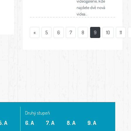
videogalerie, kde
najdete dvě nová
videa..
«
5
6
7
8
9
10
11
Druhý stupeň
5. A
6. A
7. A
8. A
9. A