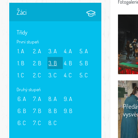
Fotogaleri
Žáci
Třídy
První stupeň
1. A
2. A
3. A
4. A
5. A
1. B
2. B
3. B
4. B
5. B
1. C
2. C
3. C
4. C
5. C
Druhý stupeň
6. A
7. A
8. A
9. A
Předá
6. B
7. B
8. B
9. B
vysvě
6. C
7. C
8. C