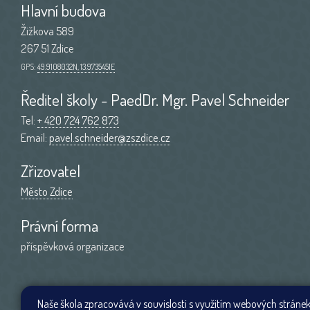
Hlavní budova
Žižkova 589
267 51 Zdice
GPS:
49.9108032N, 13.9735451E
Ředitel školy - PaedDr. Mgr. Pavel Schneider
Tel:
+ 420 724 762 873
Email:
pavel.schneider@zszdice.cz
Zřizovatel
Město Zdice
Právní forma
příspěvková organizace
Naše škola zpracovává v souvislosti s využitím webových stránek