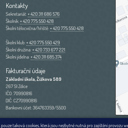
Kontakty
Sekretariát:
+ 420 311 686 576
Školník:
+ 420 775 550 428
Školní tělocvična/hřiště:
+ 420 775 550 428
Školní klub:
+ 420 775 550 429
Školní družina:
+ 420 733 677 221
Školní jídelna:
+ 420 311 685 374
Fakturační údaje
Základní škola, Žižkova 589
267 51 Zdice
IČO: 70990816
DIČ: CZ70990816
Bankovní účet: 364763359/5500
 pouze taková cookies, která jsou nezbytně nutná pro zajištění provozu w