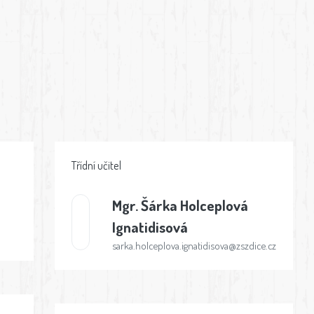
Třídní učitel
Mgr.
Šárka Holceplová
Ignatidisová
sarka.holceplova.ignatidisova@zszdice.cz