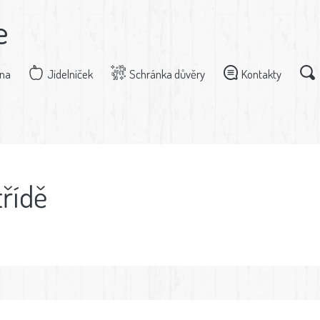
e
dna
Jídelníček
Schránka důvěry
Kontakty
třídě