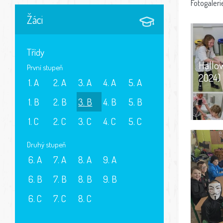
Fotogaleri
Žáci
Třídy
Hallow
První stupeň
2024)
1. A
2. A
3. A
4. A
5. A
1. B
2. B
3. B
4. B
5. B
1. C
2. C
3. C
4. C
5. C
Druhý stupeň
6. A
7. A
8. A
9. A
6. B
7. B
8. B
9. B
6. C
7. C
8. C