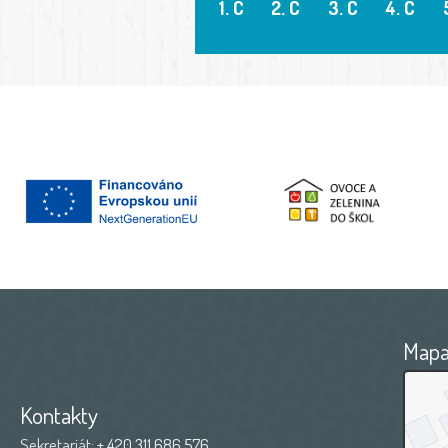
1. C
2. C
3. C
4. C
Map
Kontakty
Sekretariát:
+ 420 311 686 576