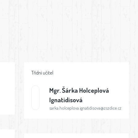
Třídní učitel
Mgr.
Šárka Holceplová
Ignatidisová
sarka.holceplova.ignatidisova@zszdice.cz