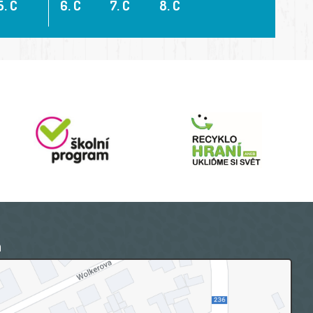
5. C
6. C
7. C
8. C
a