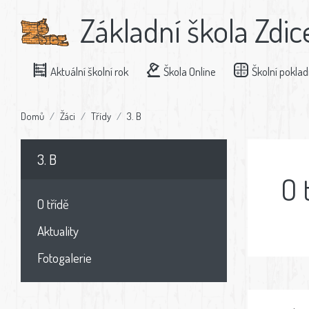
Základní škola Zdic
Aktuální školní rok
Škola Online
Školní pokla
Domů
Žáci
Třídy
3. B
3. B
O 
O třídě
Aktuality
Fotogalerie