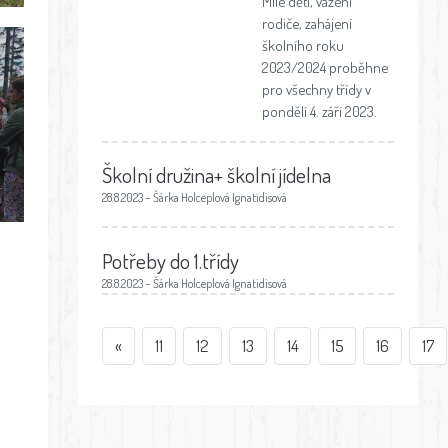
Milé děti, vážení
rodiče, zahájení
školního roku
2023/2024 proběhne
pro všechny třídy v
pondělí 4. září 2023.
Školní družina+ školní jídelna
28.8.2023 – Šárka Holceplová Ignatidisová
Potřeby do 1.třídy
28.8.2023 – Šárka Holceplová Ignatidisová
«
11
12
13
14
15
16
17