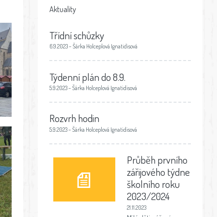
Aktuality
Třídní schůzky
6.9.2023 – Šárka Holceplová Ignatidisová
Týdenní plán do 8.9.
5.9.2023 – Šárka Holceplová Ignatidisová
Rozvrh hodin
5.9.2023 – Šárka Holceplová Ignatidisová
Průběh prvního
zářijového týdne
školního roku
2023/2024
21.11.2023