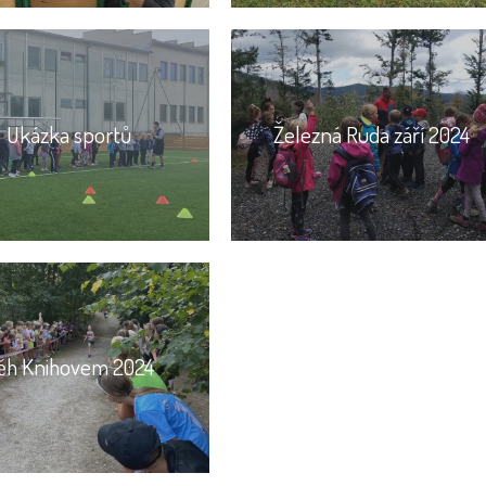
Ukázka sportů
Železná Ruda září 2024
ěh Knihovem 2024