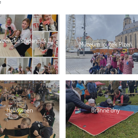
e
eenská snídaně (4. 11.
Muzeum loutek Plzeň
Halloween
Branné dny