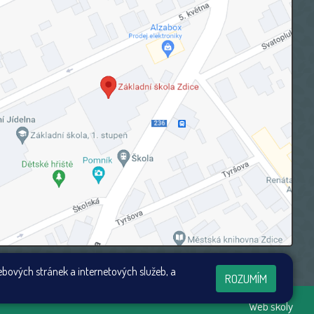
ebových stránek a internetových služeb, a
ROZUMÍM
Web školy