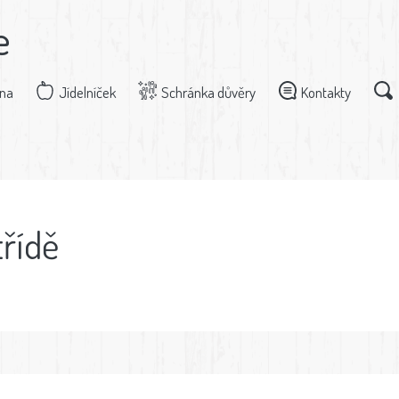
e
dna
Jídelníček
Schránka důvěry
Kontakty
třídě