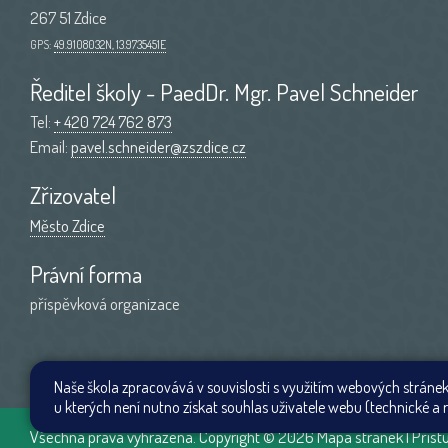
267 51 Zdice
GPS:
49.9108032N, 13.9735451E
Ředitel školy - PaedDr. Mgr. Pavel Schneider
Tel:
+ 420 724 762 873
Email:
pavel.schneider@zszdice.cz
Zřizovatel
Město Zdice
Právní forma
příspěvková organizace
Naše škola zpracovává v souvislosti s využitím webových stránek
u kterých není nutno získat souhlas uživatele webu (technické a r
Všechna práva vyhrazena. Copyright © 2026
Mapa stránek
|
Příst