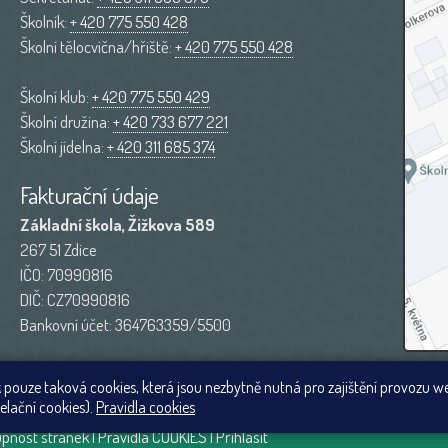
Školník:
+ 420 775 550 428
Školní tělocvična/hřiště:
+ 420 775 550 428
Školní klub:
+ 420 775 550 429
Školní družina:
+ 420 733 677 221
Školní jídelna:
+ 420 311 685 374
Fakturační údaje
Základní škola, Žižkova 589
267 51 Zdice
IČO: 70990816
DIČ: CZ70990816
Bankovní účet: 364763359/5500
 pouze taková cookies, která jsou nezbytně nutná pro zajištění provozu w
elační cookies).
Pravidla cookies
upnost stránek
|
Pravidla COOKIES
|
Přihlásit