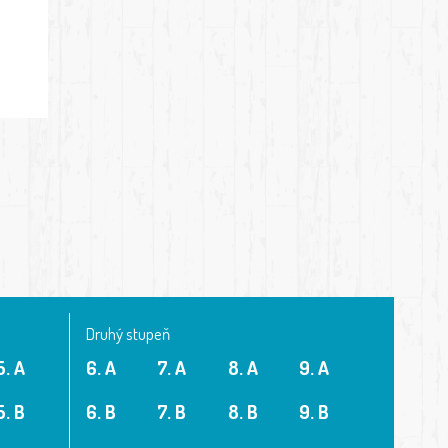
Druhý stupeň
5. A
6. A
7. A
8. A
9. A
5. B
6. B
7. B
8. B
9. B