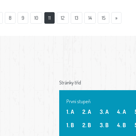
8
9
10
11
12
13
14
15
»
Stránky tříd
První stupeň
1. A
2. A
3. A
4. A
1. B
2. B
3. B
4. B