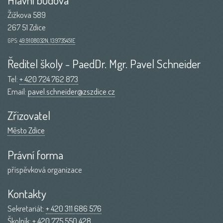
Žižkova 589
267 51 Zdice
GPS:
49.9108032N, 13.9735451E
Ředitel školy - PaedDr. Mgr. Pavel Schneider
Tel:
+ 420 724 762 873
Email:
pavel.schneider@zszdice.cz
Zřizovatel
Město Zdice
Právní forma
příspěvková organizace
Kontakty
Sekretariát:
+ 420 311 686 576
Školník:
+ 420 775 550 428