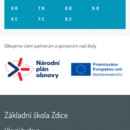
6. B
7. B
8. B
9. B
6. C
7. C
8. C
Děkujeme všem partnerům a sponzorům naší školy
Základní škola Zdice
Hlavní budova