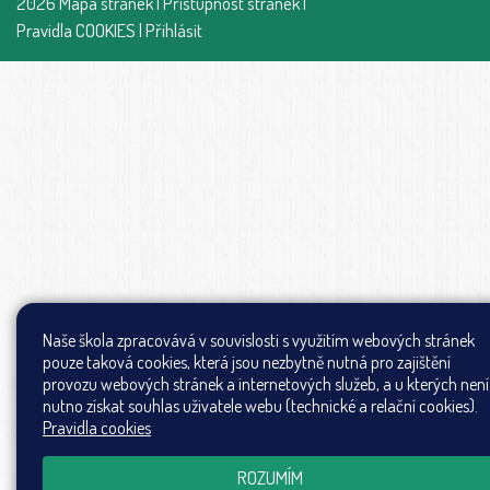
2026
Mapa stránek
|
Přístupnost stránek
|
Pravidla COOKIES
|
Přihlásit
Naše škola zpracovává v souvislosti s využitím webových stránek
pouze taková cookies, která jsou nezbytně nutná pro zajištění
provozu webových stránek a internetových služeb, a u kterých není
nutno získat souhlas uživatele webu (technické a relační cookies).
Pravidla cookies
ROZUMÍM