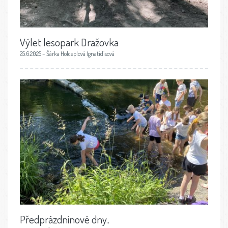
Výlet lesopark Dražovka
25.6.2025 – Šárka Holceplová Ignatidisová
Předprázdninové dny..