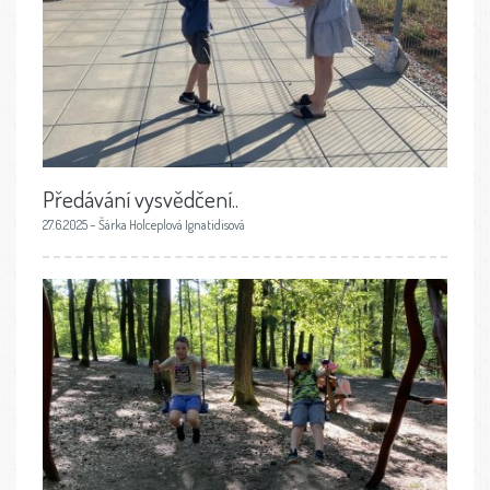
Předávání vysvědčení..
27.6.2025 – Šárka Holceplová Ignatidisová