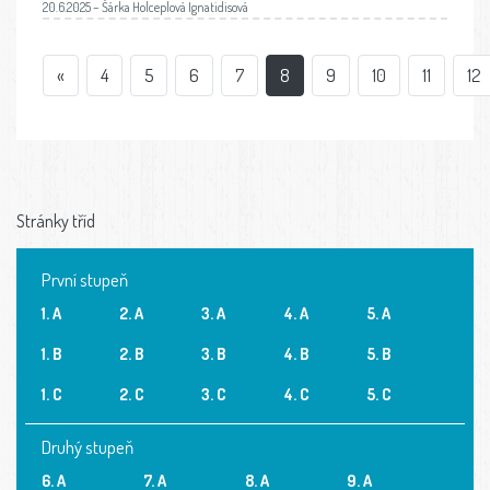
20.6.2025 – Šárka Holceplová Ignatidisová
«
4
5
6
7
8
9
10
11
12
Stránky tříd
První stupeň
1. A
2. A
3. A
4. A
5. A
1. B
2. B
3. B
4. B
5. B
1. C
2. C
3. C
4. C
5. C
Druhý stupeň
6. A
7. A
8. A
9. A