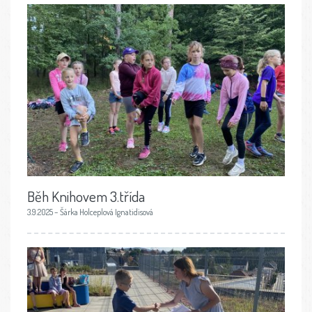
Běh Knihovem 3.třída
3.9.2025 – Šárka Holceplová Ignatidisová