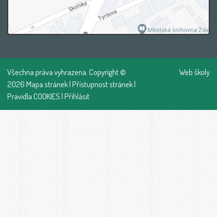
Všechna práva vyhrazena. Copyright ©
Web školy
2026
Mapa stránek
|
Přístupnost stránek
|
Pravidla COOKIES
|
Přihlásit