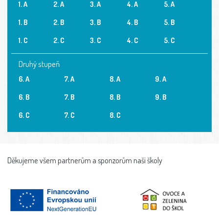
1. A
2. A
3. A
4. A
5. A
1. B
2. B
3. B
4. B
5. B
1. C
2. C
3. C
4. C
5. C
Druhý stupeň
6. A
7. A
8. A
9. A
6. B
7. B
8. B
9. B
6. C
7. C
8. C
Děkujeme všem partnerům a sponzorům naší školy