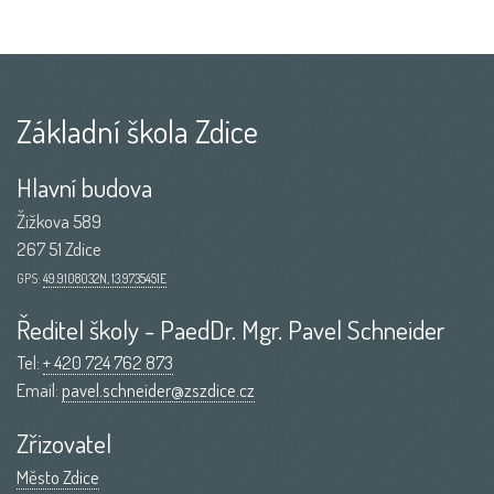
Základní škola Zdice
Hlavní budova
Žižkova 589
267 51 Zdice
GPS:
49.9108032N, 13.9735451E
Ředitel školy - PaedDr. Mgr. Pavel Schneider
Tel:
+ 420 724 762 873
Email:
pavel.schneider@zszdice.cz
Zřizovatel
Město Zdice