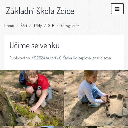
Základní škola Zdice
Domů
Žáci
Třídy
3. B
Fotogalerie
Učíme se venku
Publikováno: 4.5.2024 Autor(ka): Šárka Holceplová Ignatidisová