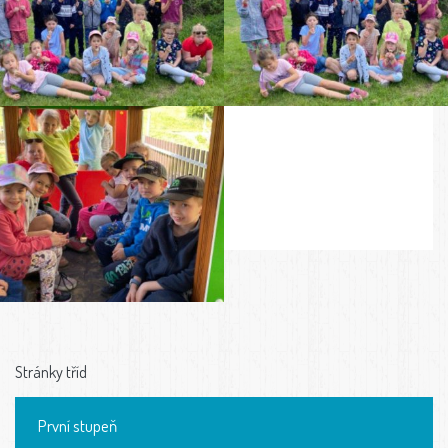
Stránky tříd
První stupeň