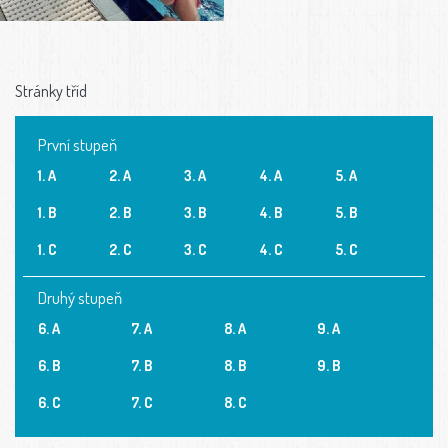
Stránky tříd
První stupeň
1. A
2. A
3. A
4. A
5. A
1. B
2. B
3. B
4. B
5. B
1. C
2. C
3. C
4. C
5. C
Druhý stupeň
6. A
7. A
8. A
9. A
6. B
7. B
8. B
9. B
6. C
7. C
8. C