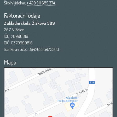
Školní jídelna:
+ 420 311 685 374
Fakturační údaje
Základní škola, Žižkova 589
267 51 Zdice
IČO: 70990816
DIČ: CZ70990816
Bankovní účet: 364763359/5500
Mapa