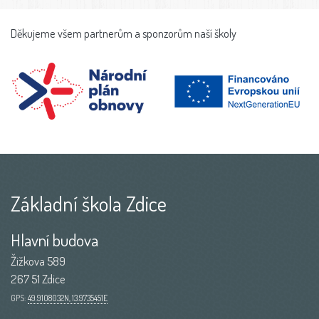
Děkujeme všem partnerům a sponzorům naší školy
Základní škola Zdice
Hlavní budova
Žižkova 589
267 51 Zdice
GPS:
49.9108032N, 13.9735451E