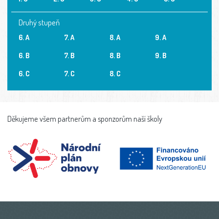
Druhý stupeň
6. A
7. A
8. A
9. A
6. B
7. B
8. B
9. B
6. C
7. C
8. C
Děkujeme všem partnerům a sponzorům naší školy