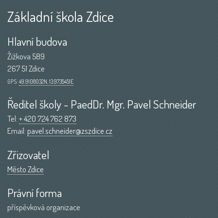
Základní škola Zdice
Hlavní budova
Žižkova 589
267 51 Zdice
GPS:
49.9108032N, 13.9735451E
Ředitel školy - PaedDr. Mgr. Pavel Schneider
Tel:
+ 420 724 762 873
Email:
pavel.schneider@zszdice.cz
Zřizovatel
Město Zdice
Právní forma
příspěvková organizace