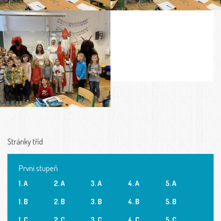
Stránky tříd
První stupeň
1. A
2. A
3. A
4. A
5. A
1. B
2. B
3. B
4. B
5. B
1. C
2. C
3. C
4. C
5. C