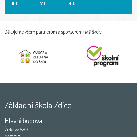
6. C
7. C
8. C
Děkujeme všem partnerům a sponzorům naší školy
Základní škola Zdice
Hlavní budova
Žižkova 589