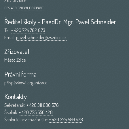
267 51 Zdice
GPS:
49.9108032N, 13.9735451E
Ředitel školy - PaedDr. Mgr. Pavel Schneider
Tel:
+ 420 724 762 873
Email:
pavel.schneider@zszdice.cz
Zřizovatel
Město Zdice
Právní forma
příspěvková organizace
Kontakty
Sekretariát:
+ 420 311 686 576
Školník:
+ 420 775 550 428
Školní tělocvična/hřiště:
+ 420 775 550 428