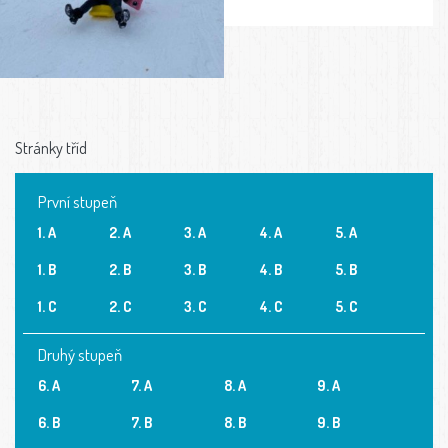
Stránky tříd
První stupeň
1. A
2. A
3. A
4. A
5. A
1. B
2. B
3. B
4. B
5. B
1. C
2. C
3. C
4. C
5. C
Druhý stupeň
6. A
7. A
8. A
9. A
6. B
7. B
8. B
9. B