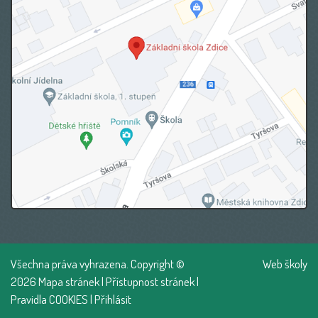
Všechna práva vyhrazena. Copyright ©
Web školy
2026
Mapa stránek
|
Přístupnost stránek
|
Pravidla COOKIES
|
Přihlásit