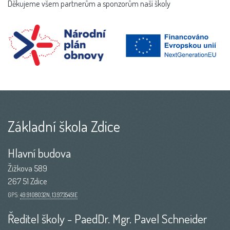
Děkujeme všem partnerům a sponzorům naší školy
Základní škola Zdice
Hlavní budova
Žižkova 589
267 51 Zdice
GPS:
49.9108032N, 13.9735451E
Ředitel školy - PaedDr. Mgr. Pavel Schneider