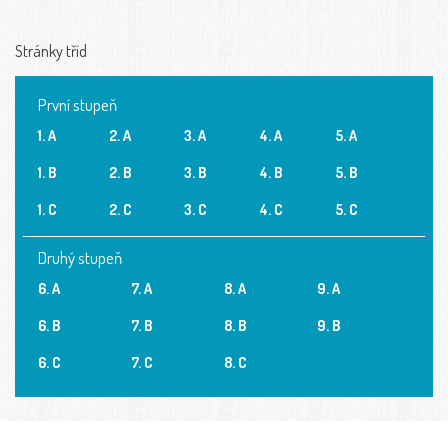
Stránky tříd
První stupeň
1. A
2. A
3. A
4. A
5. A
1. B
2. B
3. B
4. B
5. B
1. C
2. C
3. C
4. C
5. C
Druhý stupeň
6. A
7. A
8. A
9. A
6. B
7. B
8. B
9. B
6. C
7. C
8. C