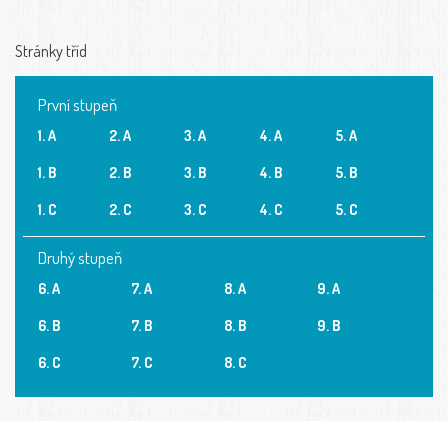
Stránky tříd
První stupeň
1. A
2. A
3. A
4. A
5. A
1. B
2. B
3. B
4. B
5. B
1. C
2. C
3. C
4. C
5. C
Druhý stupeň
6. A
7. A
8. A
9. A
6. B
7. B
8. B
9. B
6. C
7. C
8. C