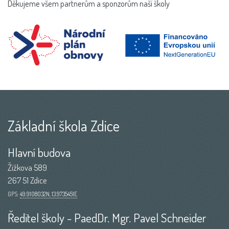
Děkujeme všem partnerům a sponzorům naší školy
Základní škola Zdice
Hlavní budova
Žižkova 589
267 51 Zdice
GPS:
49.9108032N, 13.9735451E
Ředitel školy - PaedDr. Mgr. Pavel Schneider