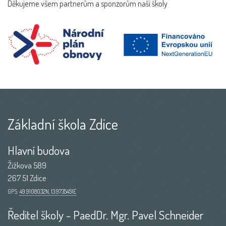
Děkujeme všem partnerům a sponzorům naší školy
Základní škola Zdice
Hlavní budova
Žižkova 589
267 51 Zdice
GPS:
49.9108032N, 13.9735451E
Ředitel školy - PaedDr. Mgr. Pavel Schneider