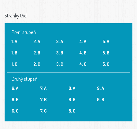
Stránky tříd
První stupeň
1. A
2. A
3. A
4. A
5. A
1. B
2. B
3. B
4. B
5. B
1. C
2. C
3. C
4. C
5. C
Druhý stupeň
6. A
7. A
8. A
9. A
6. B
7. B
8. B
9. B
6. C
7. C
8. C