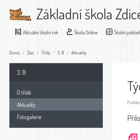
Základní škola Zdic
Aktuální školní rok
Škola Online
Školní pokla
Domů
Žáci
Třídy
3. B
Aktuality
3. B
Tý
O třídě
Publiko
Aktuality
Přil
Fotogalerie