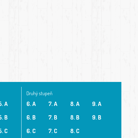
Druhý stupeň
5. A
6. A
7. A
8. A
9. A
5. B
6. B
7. B
8. B
9. B
5. C
6. C
7. C
8. C