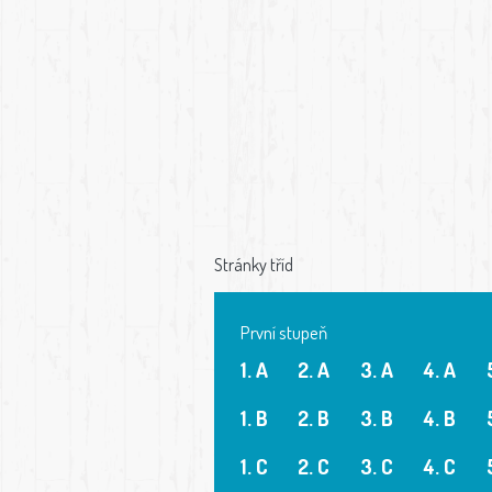
Stránky tříd
První stupeň
1. A
2. A
3. A
4. A
1. B
2. B
3. B
4. B
1. C
2. C
3. C
4. C