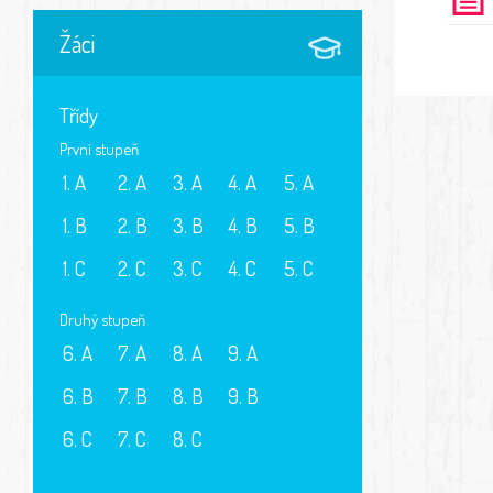
Žáci
Třídy
První stupeň
1. A
2. A
3. A
4. A
5. A
1. B
2. B
3. B
4. B
5. B
1. C
2. C
3. C
4. C
5. C
Druhý stupeň
6. A
7. A
8. A
9. A
6. B
7. B
8. B
9. B
6. C
7. C
8. C