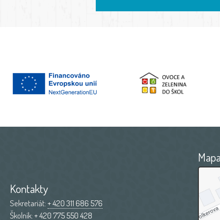
Map
Kontakty
Sekretariát:
+ 420 311 686 576
Školník:
+ 420 775 550 428