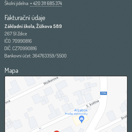
Školní jídelna:
+ 420 311 685 374
Fakturační údaje
Základní škola, Žižkova 589
267 51 Zdice
IČO: 70990816
DIČ: CZ70990816
Bankovní účet: 364763359/5500
Mapa