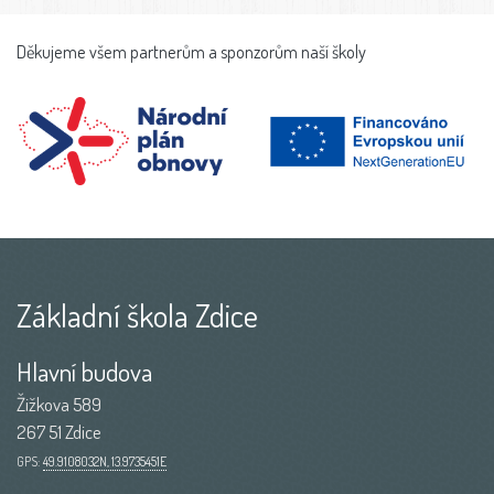
Děkujeme všem partnerům a sponzorům naší školy
Základní škola Zdice
Hlavní budova
Žižkova 589
267 51 Zdice
GPS:
49.9108032N, 13.9735451E