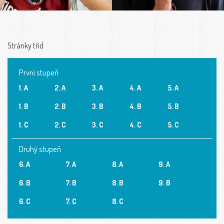
Stránky tříd
První stupeň
1. A
2. A
3. A
4. A
5. A
1. B
2. B
3. B
4. B
5. B
1. C
2. C
3. C
4. C
5. C
Druhý stupeň
6. A
7. A
8. A
9. A
6. B
7. B
8. B
9. B
6. C
7. C
8. C