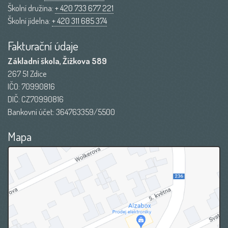
Školní družina:
+ 420 733 677 221
Školní jídelna:
+ 420 311 685 374
Fakturační údaje
Základní škola, Žižkova 589
267 51 Zdice
IČO: 70990816
DIČ: CZ70990816
Bankovní účet: 364763359/5500
Mapa