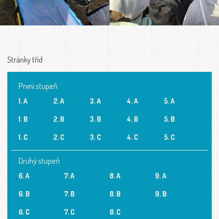
Stránky tříd
První stupeň
1. A
2. A
3. A
4. A
5. A
1. B
2. B
3. B
4. B
5. B
1. C
2. C
3. C
4. C
5. C
Druhý stupeň
6. A
7. A
8. A
9. A
6. B
7. B
8. B
9. B
6. C
7. C
8. C