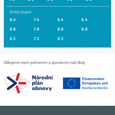
Druhý stupeň
6. A
7. A
8. A
9. A
6. B
7. B
8. B
9. B
6. C
7. C
8. C
Děkujeme všem partnerům a sponzorům naší školy