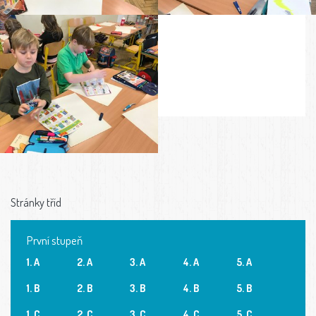
Stránky tříd
První stupeň
1. A
2. A
3. A
4. A
5. A
1. B
2. B
3. B
4. B
5. B
1. C
2. C
3. C
4. C
5. C