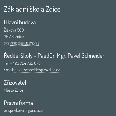
Základní škola Zdice
Hlavní budova
Žižkova 589
267 51 Zdice
GPS:
49.9108032N, 13.9735451E
Ředitel školy - PaedDr. Mgr. Pavel Schneider
Tel:
+ 420 724 762 873
Email:
pavel.schneider@zszdice.cz
Zřizovatel
Město Zdice
Právní forma
příspěvková organizace