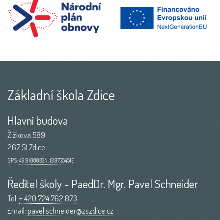
Základní škola Zdice
Hlavní budova
Žižkova 589
267 51 Zdice
GPS:
49.9108032N, 13.9735451E
Ředitel školy - PaedDr. Mgr. Pavel Schneider
Tel:
+ 420 724 762 873
Email:
pavel.schneider@zszdice.cz