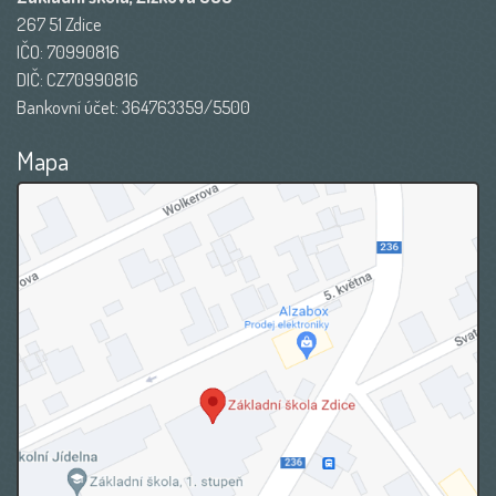
267 51 Zdice
IČO: 70990816
DIČ: CZ70990816
Bankovní účet: 364763359/5500
Mapa