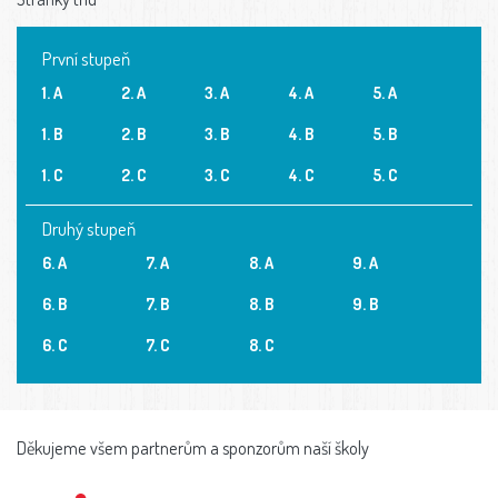
První stupeň
1. A
2. A
3. A
4. A
5. A
1. B
2. B
3. B
4. B
5. B
1. C
2. C
3. C
4. C
5. C
Druhý stupeň
6. A
7. A
8. A
9. A
6. B
7. B
8. B
9. B
6. C
7. C
8. C
Děkujeme všem partnerům a sponzorům naší školy