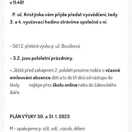
v 11:40!
P. uč. Kristýnka vám přijde předat vysvědčení, tedy
3. a 4. vyučovací hodinu strávíme společně s ní.
- Od 1.2. přebírá výuku p. uč. Boušková.
- 3.2. jsou pololetní prázdniny.
-
Jěště před zahájením 2. pololetí prosíme rodiče o
včasné
omlouvání absence
dětí a to do tří dnů od nástupu do
školy, nejlépe přes
školu online
nebo do žákovského
diáře.
PLÁN VÝUKY 30. a 31. 1. 2023
M - opakujeme p. sčít, odč., násob, dělení