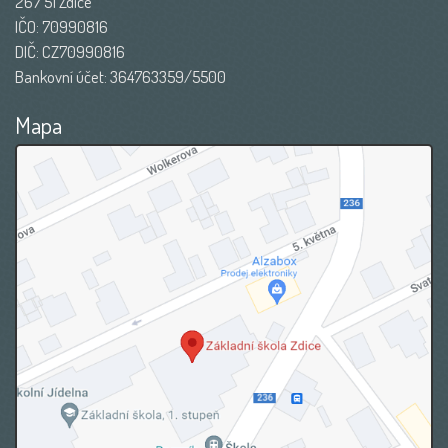
267 51 Zdice
IČO: 70990816
DIČ: CZ70990816
Bankovní účet: 364763359/5500
Mapa