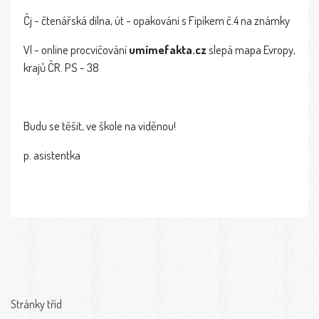
Čj - čtenářská dílna, út - opakování s Fipíkem č.4 na známky
Vl - online procvičování
umímefakta.cz
slepá mapa Evropy,
krajů ČR. PS - 38
Budu se těšit, ve škole na viděnou!
p. asistentka
Stránky tříd