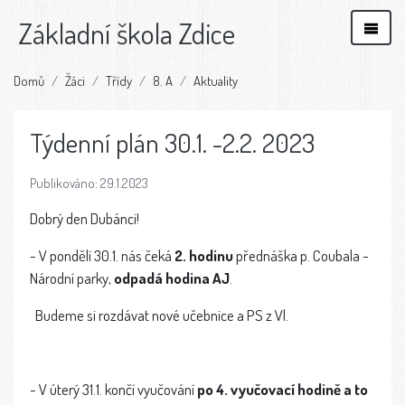
Základní škola Zdice
Domů
Žáci
Třídy
8. A
Aktuality
Týdenní plán 30.1. -2.2. 2023
Publikováno: 29.1.2023
Dobrý den Dubánci!
- V pondělí 30.1. nás čeká
2. hodinu
přednáška p. Coubala -
Národní parky,
odpadá hodina AJ
.
Budeme si rozdávat nové učebnice a PS z Vl.
- V úterý 31.1. končí vyučování
po 4. vyučovací hodině a to