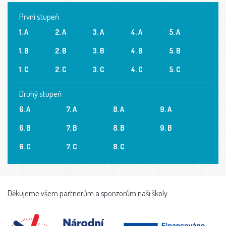
První stupeň
1. A
2. A
3. A
4. A
5. A
1. B
2. B
3. B
4. B
5. B
1. C
2. C
3. C
4. C
5. C
Druhý stupeň
6. A
7. A
8. A
9. A
6. B
7. B
8. B
9. B
6. C
7. C
8. C
Děkujeme všem partnerům a sponzorům naší školy