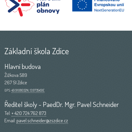
Základní škola Zdice
Hlavní budova
Žižkova 589
267 51 Zdice
GPS:
49.9108032N, 13.9735451E
Ředitel školy - PaedDr. Mgr. Pavel Schneider
Tel:
+ 420 724 762 873
Email:
pavel.schneider@zszdice.cz