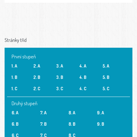
Stránky tříd
První stupeň
1. A
2. A
3. A
4. A
5. A
1. B
2. B
3. B
4. B
5. B
1. C
2. C
3. C
4. C
5. C
Druhý stupeň
6. A
7. A
8. A
9. A
6. B
7. B
8. B
9. B
6. C
7. C
8. C