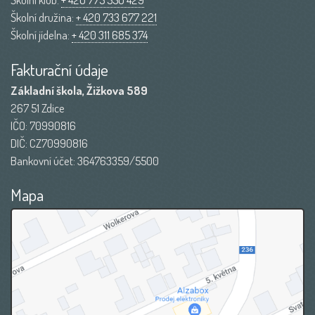
Školní družina:
+ 420 733 677 221
Školní jídelna:
+ 420 311 685 374
Fakturační údaje
Základní škola, Žižkova 589
267 51 Zdice
IČO: 70990816
DIČ: CZ70990816
Bankovní účet: 364763359/5500
Mapa