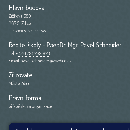
Hlavní budova
Žižkova 589
267 51 Zdice
GPS:
49.9108032N, 13.9735451E
Ředitel školy - PaedDr. Mgr. Pavel Schneider
Tel:
+ 420 724 762 873
Email:
pavel.schneider@zszdice.cz
Zřizovatel
Město Zdice
Právní forma
příspěvková organizace