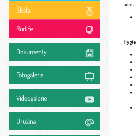
adres
Škola
Rodiče
Hygie
Dokumenty
Fotogalerie
Videogalerie
Družina