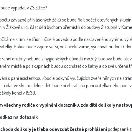
 bude vypadat v ZŠ Zdice?
počtu závazně přihlášených žáků se bude řídit počet otevřených skupin p
pni v Žižkově ulici, část dětí bychom přemístili do budovy 2.stupně v Kome
očítáme s tím, že třídní učitelé povedou podle nastaveného sytému výuku
atelky. Pokud bude zájem větší, než očekáváme, vyučovat budou třídní uč
 ranní družiny nebude z hygienických důvodů možný, budova bude otevře
eném místě a po skupinách budou odcházet do šatny a do své určené tř
ání s paní asistentkou /podle pokynů vyučujících zveřejněných na stránk
střídat ve školní jídelně, děti bude přebírat jiná paní učitelka nebo paní
 školy končí v 15:30.
m všechny rodiče o vyplnění dotazníku, zda dítě do školy nastoup
odkaz na dotazník
říchodu do školy je třeba odevzdat čestné prohlášení
podepsané z