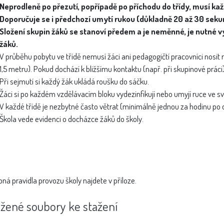
Neprodleně po přezutí, popřípadě po příchodu do třídy, musí kaž
Doporučuje se i předchozí umytí rukou (důkladně 20 až 30 sek
Složení skupin žáků se stanoví předem a je neměnné, je nutné 
žáků.
V průběhu pobytu ve třídě nemusí žáci ani pedagogičtí pracovníci nosi
1,5 metru). Pokud dochází k bližšímu kontaktu (např. při skupinové práci),
Při sejmutí si každý žák ukládá roušku do sáčku.
Žáci si po každém vzdělávacím bloku vydezinfikují nebo umyjí ruce ve své
V každé třídě je nezbytné často větrat (minimálně jednou za hodinu po 
Škola vede evidenci o docházce žáků do školy.
ná pravidla provozu školy najdete v příloze.
ožené soubory ke stažení