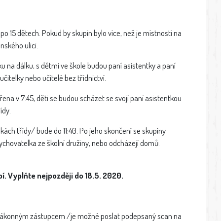
o 15 dětech. Pokud by skupin bylo více, než je místností na
nského ulici.
 na dálku, s dětmi ve škole budou paní asistentky a paní
itelky nebo učitelé bez třídnictví.
na v 7:45, děti se budou scházet se svojí paní asistentkou
ídy.
ách třídy/ bude do 11:40. Po jeho skončení se skupiny
 vychovatelka ze školní družiny, nebo odcházejí domů.
í. Vyplňte nejpozději do 18.5. 2020.
ákonným zástupcem /je možné poslat podepsaný scan na