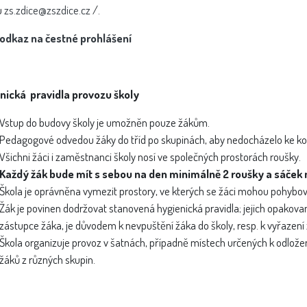
u
zs.zdice@zszdice.cz
/.
odkaz na čestné prohlášení
nická pravidla provozu školy
Vstup do budovy školy je umožněn pouze žákům.
Pedagogové odvedou žáky do tříd po skupinách, aby nedocházelo ke ko
Všichni žáci i zaměstnanci školy nosí ve společných prostorách roušky.
Každý žák bude mít s sebou na den minimálně 2 roušky a sáček n
Škola je oprávněna vymezit prostory, ve kterých se žáci mohou pohybov
Žák je povinen dodržovat stanovená hygienická pravidla; jejich opako
zástupce žáka, je důvodem k nevpuštění žáka do školy, resp. k vyřazení ž
Škola organizuje provoz v šatnách, případně místech určených k odložen
žáků z různých skupin.