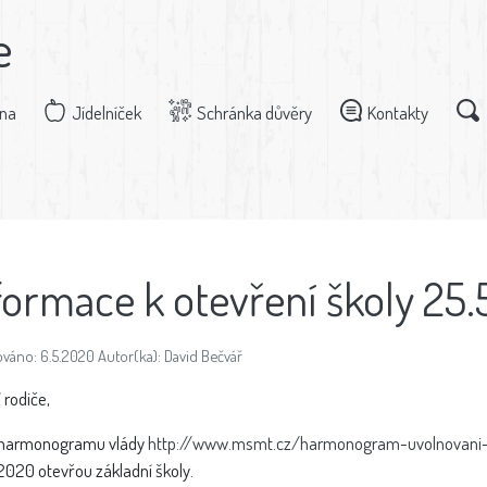
e
dna
Jídelníček
Schránka důvěry
Kontakty
formace k otevření školy 25.5
váno: 6.5.2020 Autor(ka): David Bečvář
 rodiče,
 harmonogramu vlády
http://www.msmt.cz/harmonogram-uvolnovani-op
 2020 otevřou základní školy.