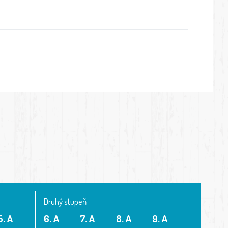
Druhý stupeň
5. A
6. A
7. A
8. A
9. A