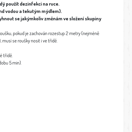
dý použít dezinfekci na ruce.
und vodou a tekutým mýdlem).
vyhnout se jakýmkoliv změnám ve složení skupiny
t roušku, pokud je zachován rozestup 2 metry (nejméně
 musí se roušky nosit i ve třídě.
 třídě.
dobu 5 min).