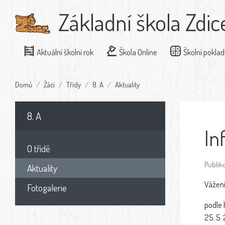
Základní škola Zdic
Aktuální školní rok
Škola Online
Školní pokla
Domů
Žáci
Třídy
8. A
Aktuality
8. A
In
O třídě
Publiko
Aktuality
Vážení
Fotogalerie
podle
25. 5.