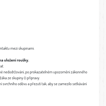
ntaktu mezi skupinami.
a uložení roušky.
at.
vané nedodržování, po prokazatelném upozornění zákonného
áka ze skupiny či přípravy.
í svrchního oděvu a přezutí tak, aby se zamezilo setkávání