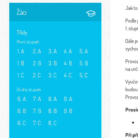
Jak to
Žáci
Podle 
1. stu
Třídy
Dále p
První stupeň
vychov
1. A
2. A
3. A
4. A
5. A
Provoz
1. B
2. B
3. B
4. B
5. B
na urč
1. C
2. C
3. C
4. C
5. C
Vyučov
budou 
Druhý stupeň
Provoz
6. A
7. A
8. A
9. A
Prosí
6. B
7. B
8. B
9. B
6. C
7. C
8. C
Při p