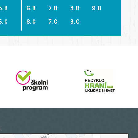
5. B
6. B
7. B
8. B
9. B
5. C
6. C
7. C
8. C
a