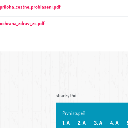
priloha_cestne_prohlaseni.pdf
ochrana_zdravi_zs.pdf
Stránky tříd
První stupeň
1. A
2. A
3. A
4. A