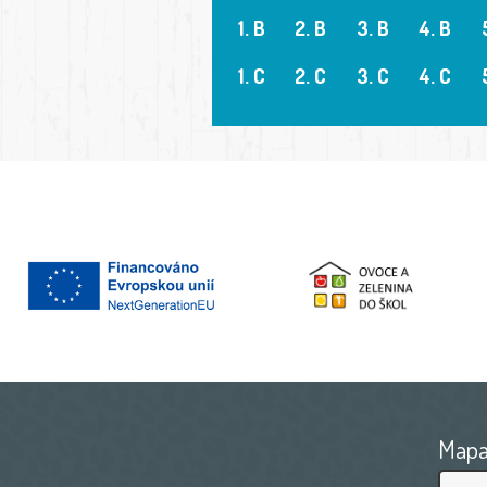
1. B
2. B
3. B
4. B
1. C
2. C
3. C
4. C
Map