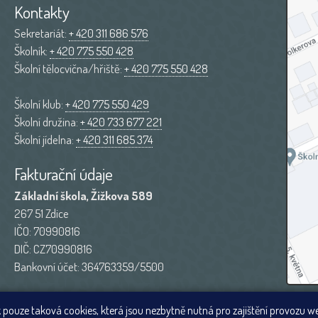
Kontakty
Sekretariát:
+ 420 311 686 576
Školník:
+ 420 775 550 428
Školní tělocvična/hřiště:
+ 420 775 550 428
Školní klub:
+ 420 775 550 429
Školní družina:
+ 420 733 677 221
Školní jídelna:
+ 420 311 685 374
Fakturační údaje
Základní škola, Žižkova 589
267 51 Zdice
IČO: 70990816
DIČ: CZ70990816
Bankovní účet: 364763359/5500
 pouze taková cookies, která jsou nezbytně nutná pro zajištění provozu w