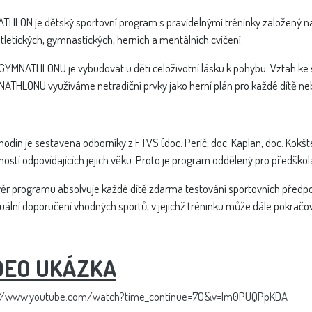
HLON je dětský sportovní program s pravidelnými tréninky založený 
tletických, gymnastických, herních a mentálních cvičení.
GYMNATHLONU je vybudovat u dětí celoživotní lásku k pohybu. Vztah k
ATHLONU využíváme netradiční prvky jako herní plán pro každé dítě n
hodin je sestavena odborníky z FTVS (doc. Perič, doc. Kaplan, doc. Kokšte
ostí odpovídajících jejich věku. Proto je program oddělený pro předškoláky
ěr programu absolvuje každé dítě zdarma testování sportovních předp
duální doporučení vhodných sportů, v jejichž tréninku může dále pokračov
DEO UKÁZKA
://www.youtube.com/watch?time_continue=70&v=Im0PUQPpKDA