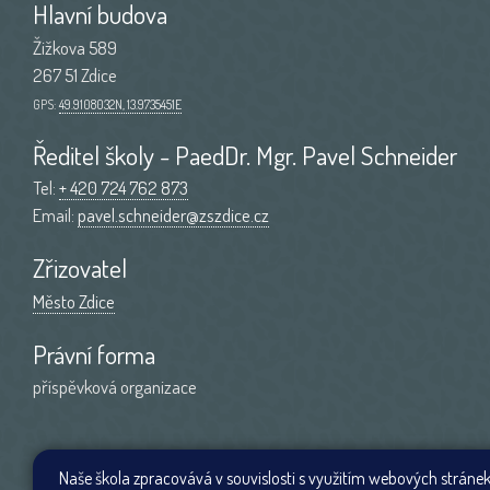
Hlavní budova
Žižkova 589
267 51 Zdice
GPS:
49.9108032N, 13.9735451E
Ředitel školy - PaedDr. Mgr. Pavel Schneider
Tel:
+ 420 724 762 873
Email:
pavel.schneider@zszdice.cz
Zřizovatel
Město Zdice
Právní forma
příspěvková organizace
Naše škola zpracovává v souvislosti s využitím webových stránek