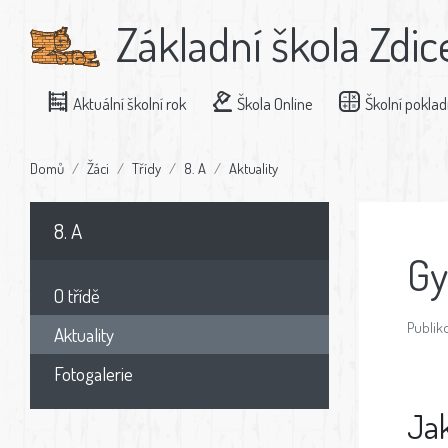
Základní škola Zdic
Aktuální školní rok
Škola Online
Školní pokla
Domů
Žáci
Třídy
8. A
Aktuality
8. A
Gy
O třídě
Publiko
Aktuality
Fotogalerie
Ja