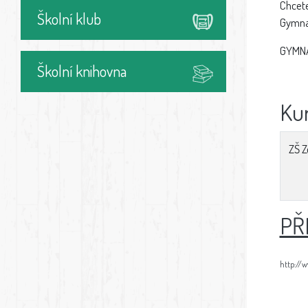
Chcete
Školní klub
Gymnat
GYMNAT
Školní knihovna
Ku
ZŠ Z
PŘ
http://