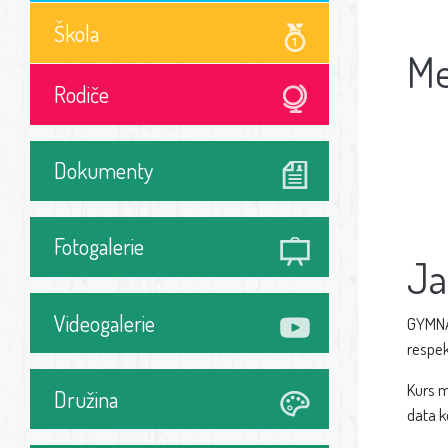
Škola
Me
Rodiče
Dokumenty
Fotogalerie
Ja
Videogalerie
GYMNAT
respek
Kurs m
Družina
data k