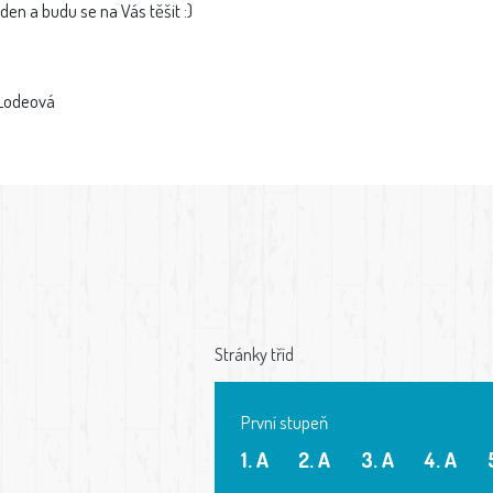
den a budu se na Vás těšit :)
 Lodeová
Stránky tříd
První stupeň
1. A
2. A
3. A
4. A