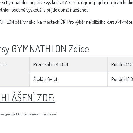
 si Gymnathlon nejdříve vyzkoušet? Samozřejmě, přijďte na první hodinu
hlon osobně vyzkouší a přijde domů nadšené:)
HLON běží v několika městech ČR. Pro výběr nejbližšího kursu klikněte
rsy GYMNATHLON Zdice
dice
Předškoláci 4-6 let
Pondělí 14:3
Školáci 6+ let
Pondělí 13:3
IHLÁŠENÍ ZDE:
www.gymnathlon.cz/vyber-kursu-zdice-7