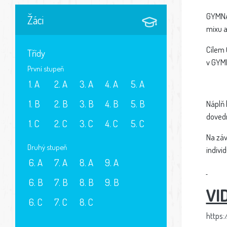
GYMNAT
Žáci
mixu a
Cílem 
Třídy
v GYMN
První stupeň
1. A
2. A
3. A
4. A
5. A
1. B
2. B
3. B
4. B
5. B
Náplň 
dovedn
1. C
2. C
3. C
4. C
5. C
Na záv
Druhý stupeň
indivi
6. A
7. A
8. A
9. A
6. B
7. B
8. B
9. B
VI
6. C
7. C
8. C
https