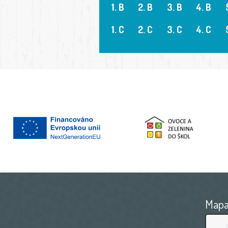
1. B
2. B
3. B
4. B
1. C
2. C
3. C
4. C
Map