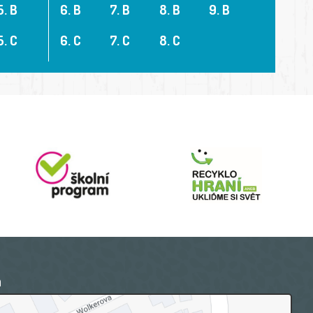
5. B
6. B
7. B
8. B
9. B
5. C
6. C
7. C
8. C
a