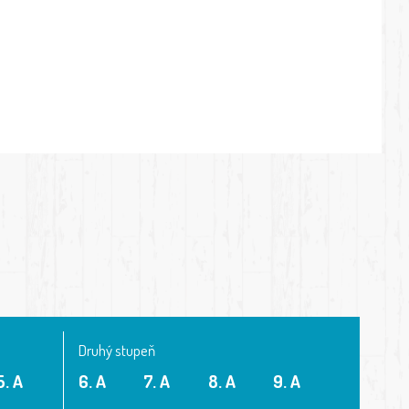
Druhý stupeň
5. A
6. A
7. A
8. A
9. A