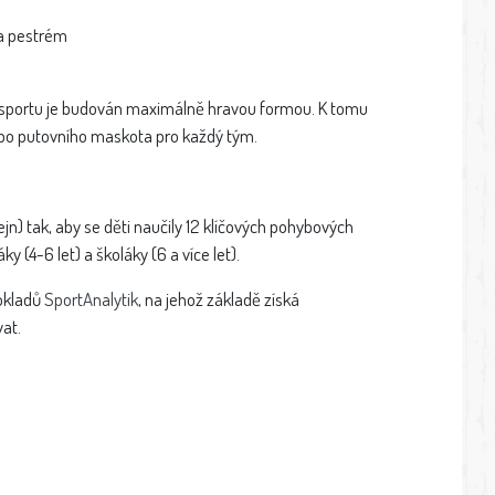
na pestrém
e sportu je budován maximálně hravou formou. K tomu
ebo putovního maskota pro každý tým.
jn) tak, aby se děti naučily 12 klíčových pohybových
 (4-6 let) a školáky (6 a více let).
okladů
SportAnalytik
, na jehož základě získá
at.