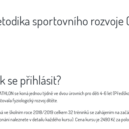
todika sportovního rozvoj
k se přihlásit?
HLON se koná jednou týdně ve dvou úrovních pro děti 4-6 let (Předškoláci
tovala fyziologický rozvoj dítěte.
á ve školním roce 2018/2019 celkem 32 tréninků se zahájením na začát
onání naleznete v detailu každého kursu). Cena kursu je 2490 Kč za polol