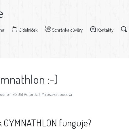
e
dna
Jídelníček
Schránka důvěry
Kontakty
mnathlon :-)
váno: 1.9.2018 Autor(ka): Miroslava Lodeová
k GYMNATHLON funguje?