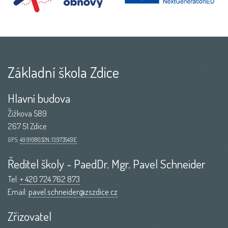
Základní škola Zdice
Hlavní budova
Žižkova 589
267 51 Zdice
GPS:
49.9108032N, 13.9735451E
Ředitel školy - PaedDr. Mgr. Pavel Schneider
Tel:
+ 420 724 762 873
Email:
pavel.schneider@zszdice.cz
Zřizovatel