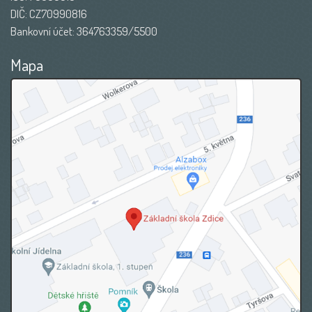
DIČ: CZ70990816
Bankovní účet: 364763359/5500
Mapa