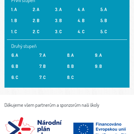
První stupeň
1. A
2. A
3. A
4. A
5. A
1. B
2. B
3. B
4. B
5. B
1. C
2. C
3. C
4. C
5. C
Druhý stupeň
6. A
7. A
8. A
9. A
6. B
7. B
8. B
9. B
6. C
7. C
8. C
Děkujeme všem partnerům a sponzorům naší školy