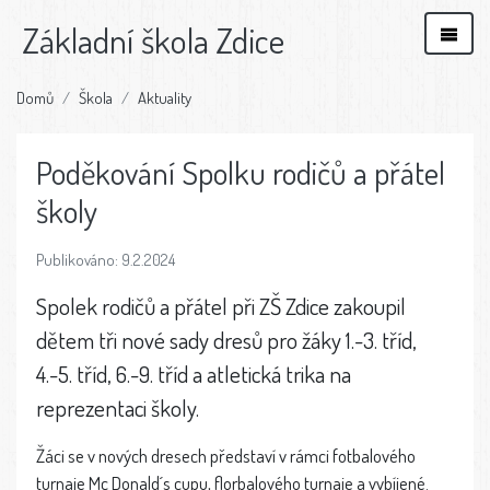
Základní škola Zdice
Domů
Škola
Aktuality
Poděkování Spolku rodičů a přátel
školy
Publikováno: 9.2.2024
Spolek rodičů a přátel při ZŠ Zdice zakoupil
dětem tři nové sady dresů pro žáky 1.-3. tříd,
4.-5. tříd, 6.-9. tříd a atletická trika na
reprezentaci školy.
Žáci se v nových dresech představí v rámci fotbalového
turnaje Mc Donald´s cupu, florbalového turnaje a vybíjené.