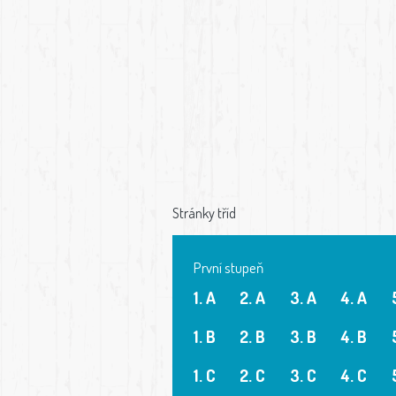
Stránky tříd
První stupeň
1. A
2. A
3. A
4. A
1. B
2. B
3. B
4. B
1. C
2. C
3. C
4. C