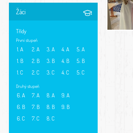
Žáci
Třídy
První stupeň
1. A
2. A
3. A
4. A
5. A
1. B
2. B
3. B
4. B
5. B
1. C
2. C
3. C
4. C
5. C
Druhý stupeň
6. A
7. A
8. A
9. A
6. B
7. B
8. B
9. B
6. C
7. C
8. C