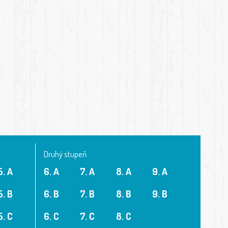
Druhý stupeň
5. A
6. A
7. A
8. A
9. A
5. B
6. B
7. B
8. B
9. B
5. C
6. C
7. C
8. C