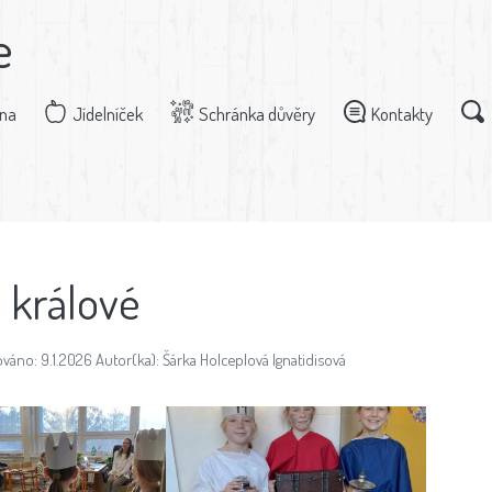
e
dna
Jídelníček
Schránka důvěry
Kontakty
i králové
váno: 9.1.2026 Autor(ka): Šárka Holceplová Ignatidisová