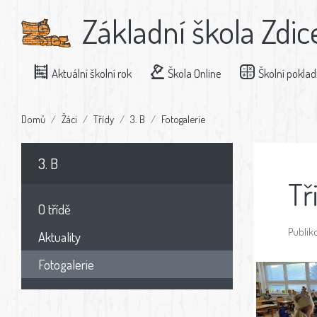
Základní škola Zdic
Aktuální školní rok
Škola Online
Školní pokla
Domů
Žáci
Třídy
3. B
Fotogalerie
3. B
Tř
O třídě
Publiko
Aktuality
Fotogalerie