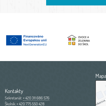
Map
Kontakty
Sekretariát:
+ 420 311 686 576
Školník:
+ 420 775 550 428