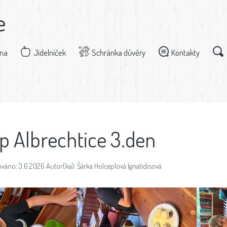
e
dna
Jídelníček
Schránka důvěry
Kontakty
p Albrechtice 3.den
váno: 3.6.2026 Autor(ka): Šárka Holceplová Ignatidisová