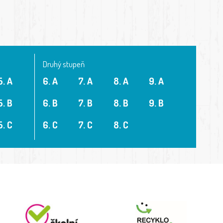
Druhý stupeň
5. A
6. A
7. A
8. A
9. A
5. B
6. B
7. B
8. B
9. B
5. C
6. C
7. C
8. C