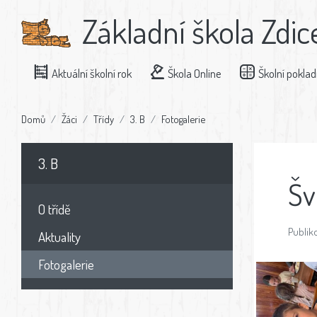
Základní škola Zdic
Aktuální školní rok
Škola Online
Školní pokla
Domů
Žáci
Třídy
3. B
Fotogalerie
3. B
Šv
O třídě
Publiko
Aktuality
Fotogalerie