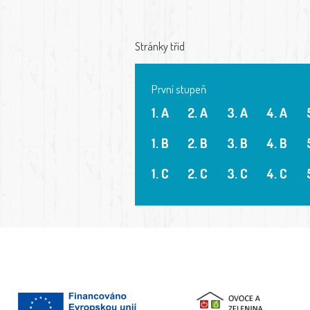
Stránky tříd
První stupeň
1. A
2. A
3. A
4. A
1. B
2. B
3. B
4. B
1. C
2. C
3. C
4. C