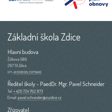
Základní škola Zdice
Hlavní budova
Žižkova 589
267 51 Zdice
GPS:
49.9108032N, 13.9735451E
Ředitel školy - PaedDr. Mgr. Pavel Schneider
Tel:
+ 420 724 762 873
Email:
pavel.schneider@zszdice.cz
Zřizovatel