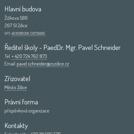
Hlavní budova
Žižkova 589
267 51 Zdice
GPS:
49.9108032N, 13.9735451E
Ředitel školy - PaedDr. Mgr. Pavel Schneider
Tel:
+ 420 724 762 873
Email:
pavel.schneider@zszdice.cz
Zřizovatel
Město Zdice
Právní forma
příspěvková organizace
Kontakty