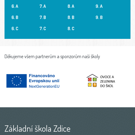
6. A
7. A
8. A
9. A
6. B
7. B
8. B
9. B
6. C
7. C
8. C
Děkujeme všem partnerům a sponzorům naší školy
Základní škola Zdice