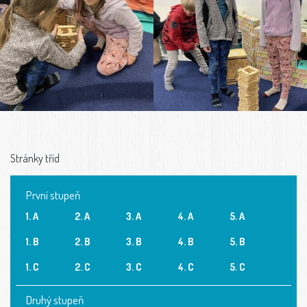
Stránky tříd
První stupeň
1. A
2. A
3. A
4. A
5. A
1. B
2. B
3. B
4. B
5. B
1. C
2. C
3. C
4. C
5. C
Druhý stupeň