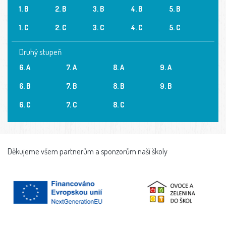
1. B
2. B
3. B
4. B
5. B
1. C
2. C
3. C
4. C
5. C
Druhý stupeň
6. A
7. A
8. A
9. A
6. B
7. B
8. B
9. B
6. C
7. C
8. C
Děkujeme všem partnerům a sponzorům naší školy