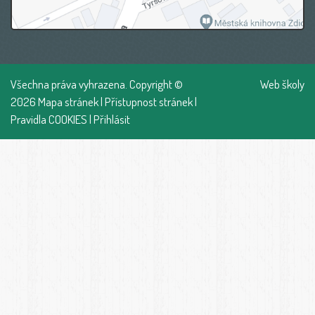
Všechna práva vyhrazena. Copyright ©
Web školy
2026
Mapa stránek
|
Přístupnost stránek
|
Pravidla COOKIES
|
Přihlásit