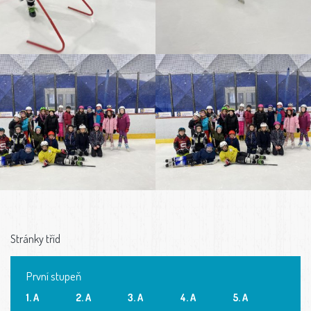
Stránky tříd
První stupeň
1. A
2. A
3. A
4. A
5. A