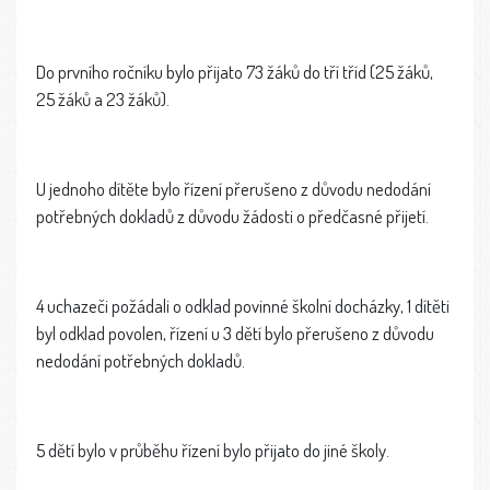
Do prvního ročníku bylo přijato 73 žáků do tří tříd (25 žáků,
25 žáků a 23 žáků).
U jednoho dítěte bylo řízení přerušeno z důvodu nedodání
potřebných dokladů z důvodu žádosti o předčasné přijetí.
4 uchazeči požádali o odklad povinné školní docházky, 1 dítěti
byl odklad povolen, řízení u 3 dětí bylo přerušeno z důvodu
nedodání potřebných dokladů.
5 dětí bylo v průběhu řízení bylo přijato do jiné školy.