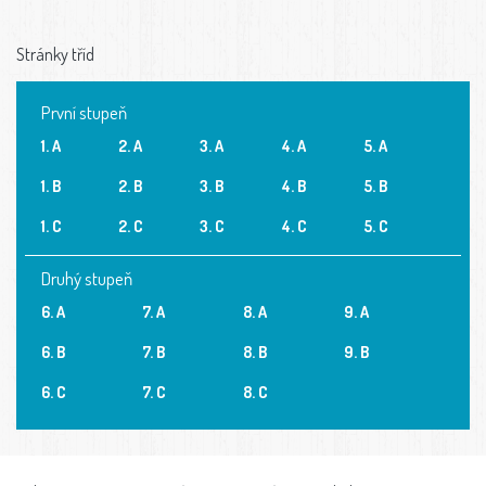
Stránky tříd
První stupeň
1. A
2. A
3. A
4. A
5. A
1. B
2. B
3. B
4. B
5. B
1. C
2. C
3. C
4. C
5. C
Druhý stupeň
6. A
7. A
8. A
9. A
6. B
7. B
8. B
9. B
6. C
7. C
8. C