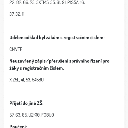
22, 82, 66, 73, 3XTM5, 35, 81, 91, P1S5A, 16,
37, 32, 11
Udělen
odklad
byl
žákům
s
registračním
číslem
:
CMVTP
Neuzavřený
zápis
/
přerušení
správního
řízení pro
žáky
s
registračním
číslem
:
XIZ5L, 41, 53, 545BU
Přijetí do jiné ZŠ:
57, 63, 85, U2K10, F08U0
Poučení: