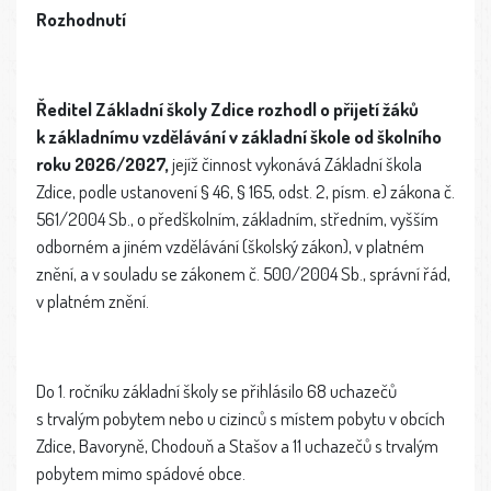
Rozhodnutí
Ředitel Základní školy Zdice rozhodl o přijetí žáků
k základnímu vzdělávání v základní škole od školního
roku 2026/2027,
jejíž činnost vykonává Základní škola
Zdice, podle ustanovení § 46, § 165, odst. 2, písm. e) zákona č.
561/2004 Sb., o předškolním, základním, středním, vyšším
odborném a jiném vzdělávání (školský zákon), v platném
znění, a v souladu se zákonem č. 500/2004 Sb., správní řád,
v platném znění.
Do 1. ročníku základní školy se přihlásilo 68 uchazečů
s trvalým pobytem nebo u cizinců s místem pobytu v obcích
Zdice, Bavoryně, Chodouň a Stašov a 11 uchazečů s trvalým
pobytem mimo spádové obce.