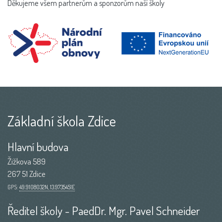
Děkujeme všem partnerům a sponzorům naší školy
Základní škola Zdice
Hlavní budova
Žižkova 589
267 51 Zdice
GPS:
49.9108032N, 13.9735451E
Ředitel školy - PaedDr. Mgr. Pavel Schneider