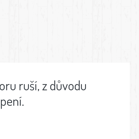
boru ruší, z důvodu
opení.