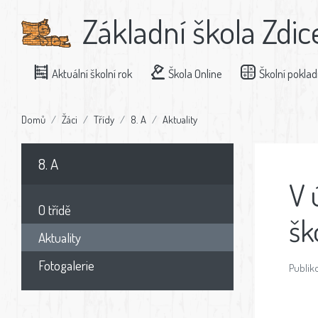
Základní škola Zdic
Aktuální školní rok
Škola Online
Školní pokla
Domů
Žáci
Třídy
8. A
Aktuality
8. A
V 
O třídě
šk
Aktuality
Fotogalerie
Publik