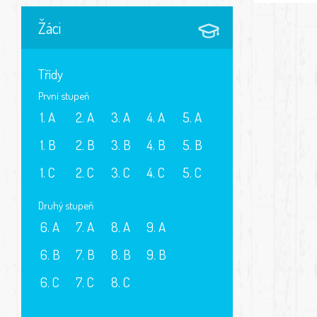
Žáci
Třídy
První stupeň
1. A
2. A
3. A
4. A
5. A
1. B
2. B
3. B
4. B
5. B
1. C
2. C
3. C
4. C
5. C
Druhý stupeň
6. A
7. A
8. A
9. A
6. B
7. B
8. B
9. B
6. C
7. C
8. C