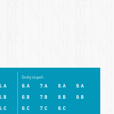
Druhý stupeň
5. A
6. A
7. A
8. A
9. A
5. B
6. B
7. B
8. B
9. B
5. C
6. C
7. C
8. C