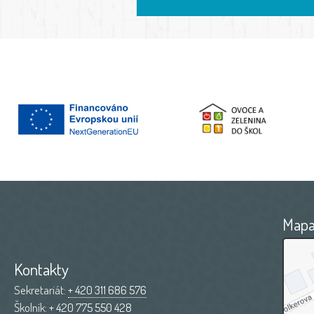
Map
Kontakty
Sekretariát:
+ 420 311 686 576
Školník:
+ 420 775 550 428