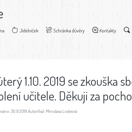
e
dna
Jídelníček
Schránka důvěry
Kontakty
úterý 1.10. 2019 se zkouška s
olení učitele. Děkuji za poch
ováno: 30.9.2019 Autor(ka): Miroslava Lodeová