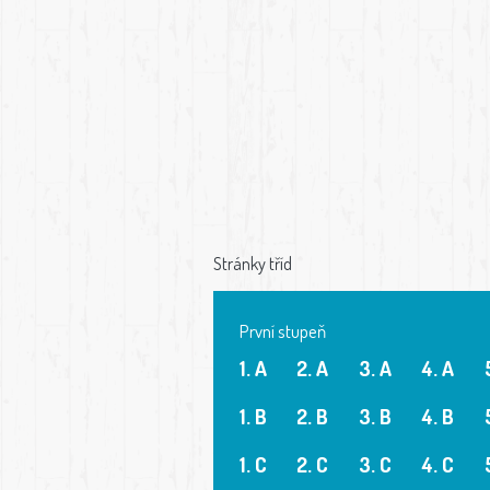
Stránky tříd
První stupeň
1. A
2. A
3. A
4. A
1. B
2. B
3. B
4. B
1. C
2. C
3. C
4. C